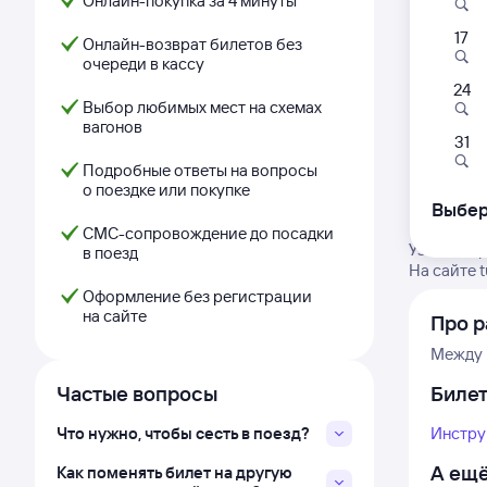
Онлайн-покупка за 4 минуты
17
Онлайн-возврат билетов без
очереди в кассу
24
Выбор любимых мест на схемах
вагонов
31
Подробные ответы на вопросы
о поездке или покупке
Выбер
СМС-сопровождение до посадки
Узнайте г
в поезд
На сайте 
Оформление без регистрации
на сайте
Про р
Между 
Частые вопросы
Биле
Что нужно, чтобы сесть в поезд?
Инстру
А ещё
Как поменять билет на другую