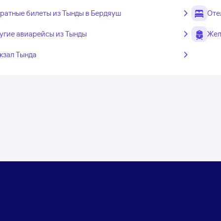
ратные билеты из Тынды в Бердяуш
Оте
угие авиарейсы из Тынды
Жел
кзал Тында