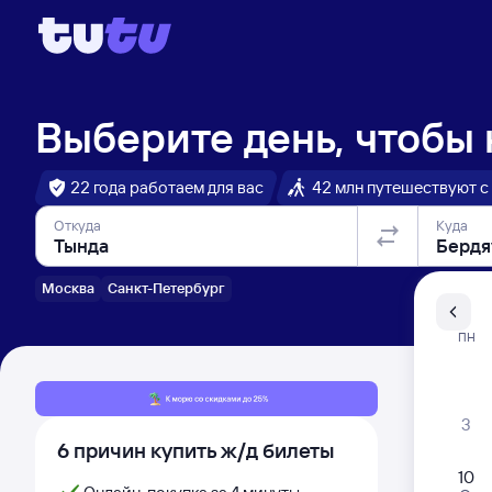
Выберите день, чтобы
22 года работаем для вас
42 млн путешествуют с
Откуда
Куда
Москва
Санкт-Петербург
Санкт-Пе
ПН
Распи
3
6 причин купить ж/д билеты
10