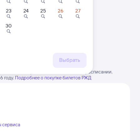
23
24
25
26
27
30
 маршруту
бытия, либо посмотрите
рт
Выбрать
 Имейте в виду, возможны изменения в расписании.
6 году.
Подробнее о покупке билетов РЖД
ы сервиса