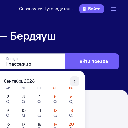
Справочная
Путеводитель
Войти
 — Бердяуш
Кто едет
Найти поезда
Сентябрь 2026
СР
ЧТ
ПТ
СБ
ВС
2
3
4
5
6
9
10
11
12
13
16
17
18
19
20