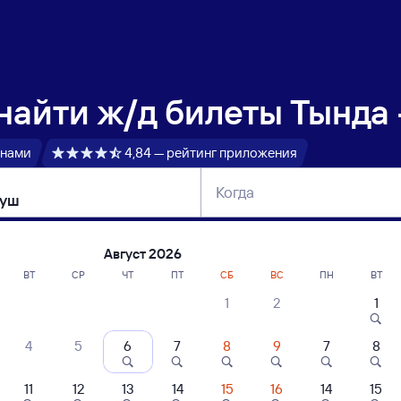
 найти
ж/д билеты Тында
 нами
4,84 — рейтинг приложения
Когда
тербург
Москва
Сегодня
Завтра
Август 2026
ВТ
СР
ЧТ
ПТ
СБ
ВС
ПН
ВТ
1
2
1
сание поездов Тында — Бердяуш
4
5
6
7
8
9
7
8
11
12
13
14
15
16
14
15