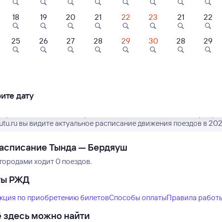
18
19
20
21
22
23
21
22
25
26
27
28
29
30
28
29
Нет рейсов по этому
Измените место отправления или при
другой транспо
ите дату
рафик движения пассажирских поездов РЖД из Тынды в Бердяуш.
tutu.ru вы видите актуальное расписание движения поездов в 202
асписание Тында — Бердяуш
городами ходит 0 поездов.
ты РЖД
кция по приобретению билетов
Способы оплаты
Правила работ
 здесь можно найти