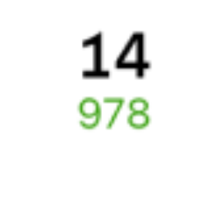
Отели в Харабали
Поддержка 24/7 на Туту
6 причин купить ж/д билеты именно здесь
Онлайн-покупка за 4 минуты
Онлайн-возврат билетов без очереди в кассу
Выбор любимых мест на схемах вагонов
Подробные ответы на вопросы о поездке или покупке
СМС-сопровождение до посадки в поезд
Оформление без регистрации на сайте
Частые вопросы
Что нужно, чтобы сесть в поезд?
Как поменять билет на другую дату или на другой поезд?