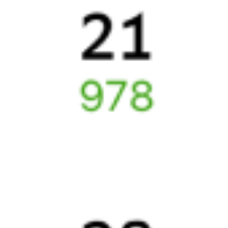
Как вернуть билет?
Что делать, если ошибся при вводе данных пассажира?
Как перевезти животное в поезде?
Как получить отчетные документы для бухгалтерии?
Что делать, если оплата не проходит?
Билеты РЖД
Вы можете заказать электронный жд билет и
железнодорожный билет на бланке РЖД.
Если вас интересует цена билета на поезд от
Тугулыма
до
Харабали
, то укажите дату поездки. При этом вы увидите
стоимость билетов во всех доступных вагонах (плацкарт, купе
и др.) и сможете купить жд билеты
Тугулым
–
Харабали
онлайн.
Инструкция по приобретению билетов
Способы оплаты
Правила работы сервиса