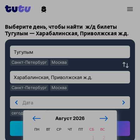
!
!
Выберите день, чтобы найти
ж/д билеты
Тугулым — Харабалинская, Приволжская ж.д.
Санкт-Петербург
Москва
Санкт-Петербург
Москва
сегодня
завтра
послезавтра
Август 2026
Найти ж/д билеты
ПН
ВТ
СР
ЧТ
ПТ
СБ
ВС
1
2