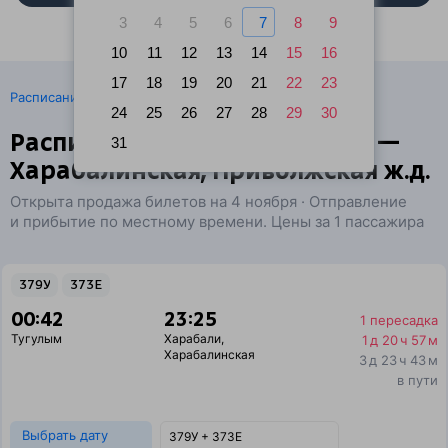
3
4
5
6
7
8
9
10
11
12
13
14
15
16
17
18
19
20
21
22
23
·
Расписание поездов
Ж/д билеты Тугулым → Харабали
24
25
26
27
28
29
30
Расписание поездов Тугулым —
31
Харабалинская, Приволжская ж.д.
Открыта продажа билетов на 4 ноября · Отправление
и прибытие по местному времени. Цены за 1 пассажира
379У
373Е
00:42
23:25
1 пересадка
Тугулым
Харабали
,
1 д 20 ч 57 м
Харабалинская
3 д 23 ч 43 м
в пути
Выбрать дату
379У + 373Е