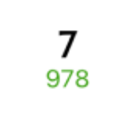
Даже если сейчас нет мест
Искать билеты
Узнайте расписание движения пассажирских поездов РЖД
из Тугулыма в Харабали. Будьте внимательны, расписание
может измениться. На этой странице вы видите актуальное
расписание движения поездов в 2026 году.
Подробнее
о покупке билетов РЖД
А ещё здесь можно найти
Обратные билеты из Тугулыма в Харабали
Авиабилеты
Тугулым
→
Харабали
Отели Харабали
Расписание поездов в
Харабали