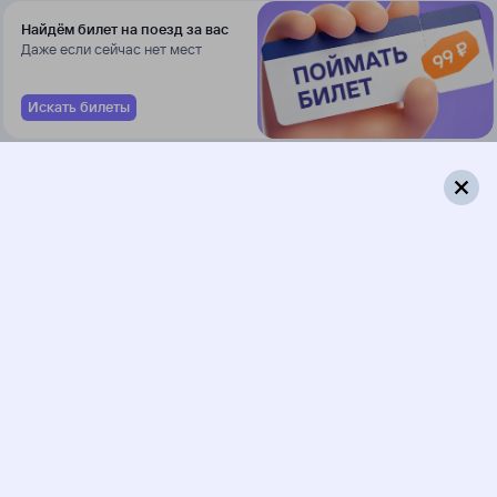
Найдём билет на поезд за вас
Даже если сейчас нет мест
Искать билеты
060М
Тюмень
373Е
02:20
23:25
1 пересадка
Тугулым
Харабали
,
17 ч 40 м
Харабалинская
2 д 22 ч 5 м в пути
Выбрать дату
060М + 373Е
18 455 ₽
поездки
от
060М
Тюмень
147Е
02:20
17:40
1 пересадка
Тугулым
Харабали
,
17 ч 58 м
Харабалинская
2 д 16 ч 20 м в пути