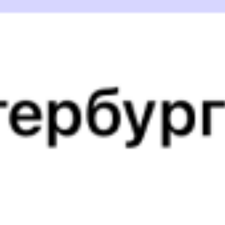
Выбрать дату
101Й + 147Е
10 570 ₽
поездки
от
810Е
373Е
10:33
23:25
1 пересадка
Тугулым
Харабали
,
9 ч 34 м
Харабалинская
2 д 13 ч 52 м в пути
Выбрать дату
810Е + 373Е
17 083 ₽
поездки
от
810Е
147Е
10:33
17:40
1 пересадка
Тугулым
Харабали
,
9 ч 52 м
Харабалинская
2 д 8 ч 7 м в пути
Выбрать дату
810Е + 147Е
9 729 ₽
поездки
от