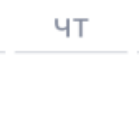
148*Ж
373Е
16:35
23:25
1 пересадка
Тугулым
Харабали
,
3 ч 22 м
Харабалинская
2 д 7 ч 50 м в пути
Выбрать дату
147Ж + 373Е
18 011 ₽
поездки
от
148*Ж
147Е
16:35
17:40
1 пересадка
Тугулым
Харабали
,
3 ч 40 м
Харабалинская
2 д 2 ч 5 м в пути
Выбрать дату
147Ж + 147Е
10 657 ₽
поездки
от
809Е
373Е