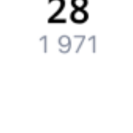
Путешественникам
Справочная
Путеводитель по странам
Бонусная программа
Подарочные сертификаты
Компания
История Туту.ру
Вакансии
Обратная связь
Контактная информация
Партнерам
Реклама на Туту.ру
Партнерская программа