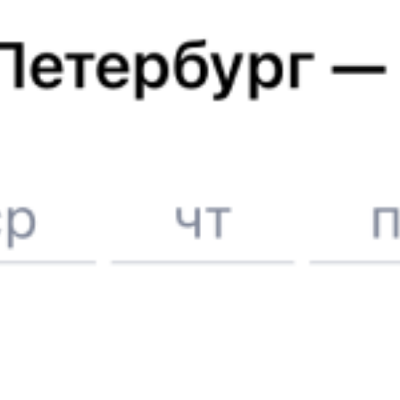
ЖД билеты до
Белгорода
Отели в Белгороде
Поддержка 24/7 на Туту
6 причин купить ж/д билеты именно здесь
Онлайн-покупка за 4 минуты
Онлайн-возврат билетов без очереди в кассу
Выбор любимых мест на схемах вагонов
Подробные ответы на вопросы о поездке или покупке
СМС-сопровождение до посадки в поезд
Оформление без регистрации на сайте
Частые вопросы