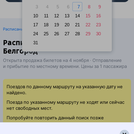
3
4
5
6
7
8
9
10
11
12
13
14
15
16
17
18
19
20
21
22
23
·
Расписание поездов
Ж/д билеты Тамбов → Белгород
24
25
26
27
28
29
30
Расписание поездов Цна —
31
Белгород
Открыта продажа билетов на 4 ноября · Отправление
и прибытие по местному времени. Цены за 1 пассажира
Поездов по данному маршруту на указанную дату не
найдено.
Поезда по указанному маршруту не ходят или сейчас
нет свободных мест.
Попробуйте повторить данный поиск позже