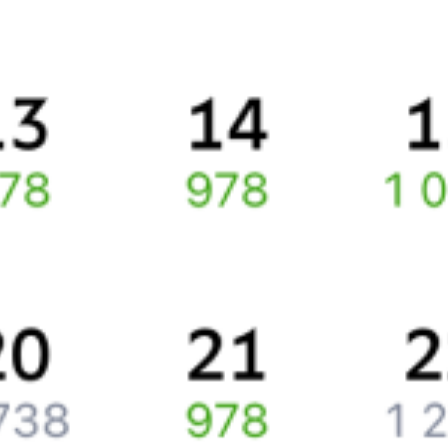
Правила работы сервиса
Про расписание Цна — Белгород
По выбранному направлению курсирует 0 поездов.
Ищете как добраться из
Тамбова
до
Белгорода
или как доехать
на поезде?
Спешите заказать и купить железнодорожный билет по
маршруту
Тамбов
–
Белгород
через интернет прямо сейчас.
Путешественникам
Справочная
Путеводитель по странам
Бонусная программа
Подарочные сертификаты
Компания