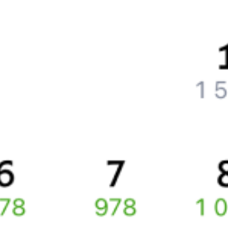
Что нужно, чтобы сесть в поезд?
Как поменять билет на другую дату или на другой поезд?
Как вернуть билет?
Что делать, если ошибся при вводе данных пассажира?
Как перевезти животное в поезде?
Как получить отчетные документы для бухгалтерии?
Что делать, если оплата не проходит?
Билеты РЖД
Вы можете заказать электронный жд билет и
железнодорожный билет на бланке РЖД.
Если вас интересует цена билета на поезд от
Тамбова
до
Белгорода
, то укажите дату поездки. При этом вы увидите
стоимость билетов во всех доступных вагонах (плацкарт, купе
и др.) и сможете купить жд билеты
Тамбов
–
Белгород
онлайн.
Инструкция по приобретению билетов
Способы оплаты