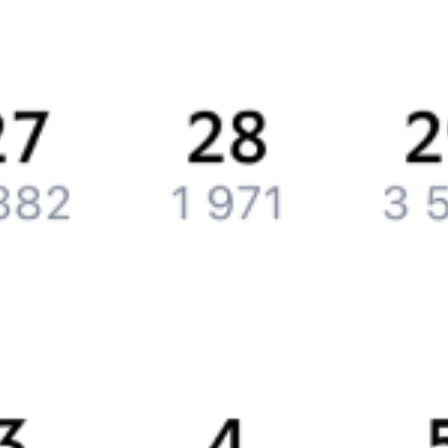
История Туту.ру
Вакансии
Обратная связь
Контактная информация
Партнерам
Реклама на Туту.ру
Партнерская программа
Загрузите в
App Store
Загрузите в
Google Play
Загрузите в
AppGallery