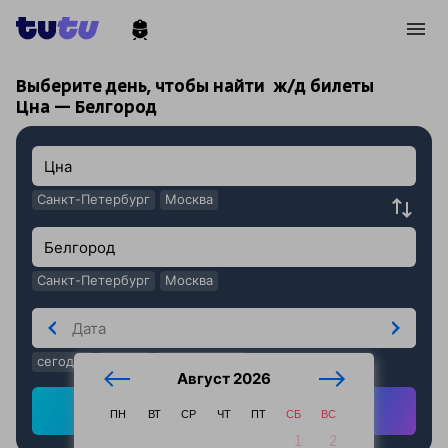
!
!
Выберите день, чтобы найти
ж/д билеты
Цна — Белгород
Санкт-Петербург
Москва
Санкт-Петербург
Москва
сегодня
завтра
послезавтра
Август 2026
Найти ж/д билеты
ПН
ВТ
СР
ЧТ
ПТ
СБ
ВС
1
2