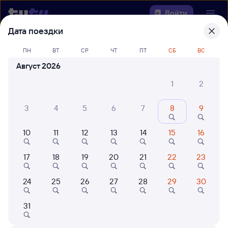
Войти
Дата поездки
Выберите день, чтобы найти
ж/д
ПН
ВТ
СР
ЧТ
ПТ
СБ
ВС
билеты Трудармейская — Зензели
Август 2026
22 года работаем для вас
42 млн путешествуют с на
1
2
Откуда
3
4
5
6
7
8
9
Куда
10
11
12
13
14
15
16
Когда
17
18
19
20
21
22
23
Кто едет
24
25
26
27
28
29
30
31
Найти поезда