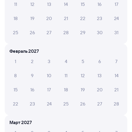
Инструкция по приобретению билетов
11
12
13
14
15
16
17
Способы оплаты
Правила работы сервиса
18
19
20
21
22
23
24
А ещё здесь можно найти
Обратные билеты из Трудармейской
25
26
27
28
29
30
31
в Зензели
Отели
Февраль 2027
Расписание поездов Зензели
1
2
3
4
5
6
7
8
9
10
11
12
13
14
15
16
17
18
19
20
21
22
23
24
25
26
27
28
Март 2027