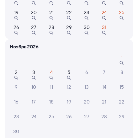
Онлайн-возврат билетов без очереди в кассу
19
20
21
22
23
24
25
Выбор любимых мест на схемах вагонов
26
27
28
29
30
31
Подробные ответы на вопросы о поездке или
покупке
Ноябрь 2026
СМС-сопровождение до посадки в поезд
1
Оформление без регистрации на сайте
2
3
4
5
6
7
8
Частые вопросы
9
10
11
12
13
14
15
Что нужно, чтобы сесть в поезд?
16
17
18
19
20
21
22
Как поменять билет на другую дату или
на другой поезд?
23
24
25
26
27
28
29
Как вернуть билет?
30
Что делать, если ошибся при вводе данных