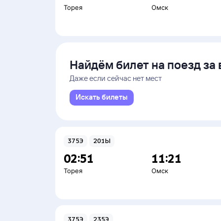
Торея
Омск
Найдём билет на поезд за 
Даже если сейчас нет мест
Искать билеты
375Э
201Ы
02:51
11:21
Торея
Омск
375Э
235Э