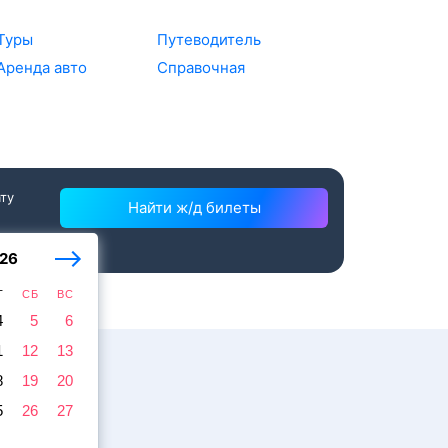
Туры
Путеводитель
Аренда авто
Справочная
ату
Найти ж/д билеты
26
Т
СБ
ВС
4
5
6
1
12
13
8
19
20
5
26
27
жира