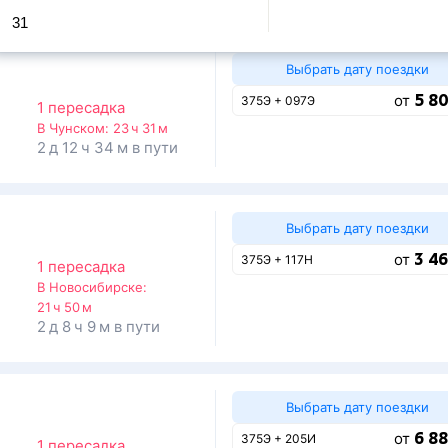
31
Выбрать дату поездки
5 80
от
375Э + 097Э
1 пересадка
В Чунском:
23 ч 31 м
2 д 12 ч 34 м в пути
Выбрать дату поездки
3 46
от
375Э + 117Н
1 пересадка
В Новосибирске:
21 ч 50 м
2 д 8 ч 9 м в пути
Выбрать дату поездки
6 88
от
375Э + 205И
1 пересадка