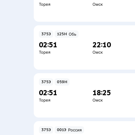
Торея
Омск
375Э
125Н
Обь
02:51
22:10
Торея
Омск
375Э
059Н
02:51
18:25
Торея
Омск
375Э
001Э
Россия