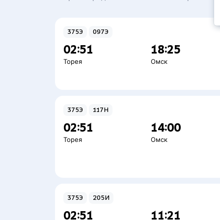
375Э
097Э
02:51
18:25
Торея
Омск
375Э
117Н
02:51
14:00
Торея
Омск
375Э
205И
02:51
11:21