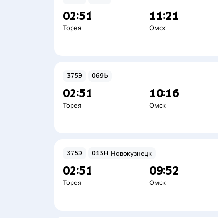
02:51
11:21
Торея
Омск
375Э
069Ь
02:51
10:16
Торея
Омск
375Э
013Н
Новокузнецк
02:51
09:52
Торея
Омск