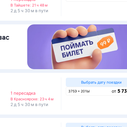
В Тайшете:
21 ч 48 м
2 д 5 ч 30 м в пути
вас
Выбрать дату поездки
5 73
от
375Э + 201Ы
1 пересадка
В Красноярске:
23 ч 4 м
2 д 5 ч 30 м в пути