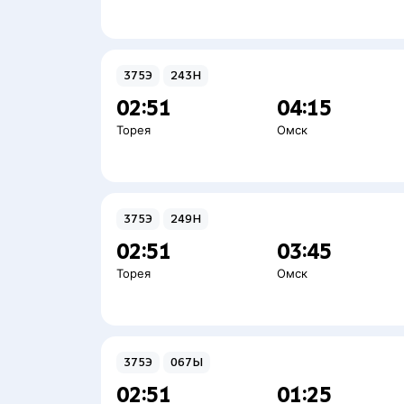
375Э
243Н
02:51
04:15
Торея
Омск
375Э
249Н
02:51
03:45
Торея
Омск
375Э
067Ы
02:51
01:25