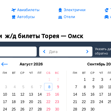
Авиабилеты
Электрички
Автобусы
Отели
и
ж/д билеты Торея — Омск
Указать д
обратно
тербург
сегодня
завтра
Август 2026
Сентябрь 20
послезавтра
ПН
ВТ
СР
ЧТ
ПТ
СБ
ВС
ПН
ВТ
СР
ЧТ
П
1
2
1
2
3
3
4
5
6
7
8
9
7
8
9
10
1
10
11
12
13
14
15
16
14
15
16
17
1
 — Омск
17
18
19
20
21
22
23
21
22
23
24
2
равление и прибытие по местному времени. Цены за 1 пасса
24
25
26
27
28
29
30
28
29
30