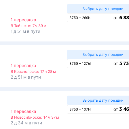
Выбрать дату поездки
6 88
от
375Э + 269Ь
1 пересадка
В Тайшете:
7 ч 39 м
1 д 51 м в пути
Выбрать дату поездки
5 73
от
375Э + 127Ы
1 пересадка
В Красноярске:
17 ч 28 м
2 д 51 м в пути
Выбрать дату поездки
3 46
от
375Э + 107Н
1 пересадка
В Новосибирске:
14 ч 37 м
2 д 34 м в пути