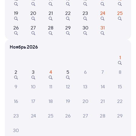
19
20
21
22
23
24
25
Показать
Отель
ещё 2
Otel Rus
варианта
26
27
28
29
30
31
2 ⁠229 ⁠₽
Ноябрь 2026
1
6 причин купить ж/д билеты
2
3
4
5
6
7
8
Онлайн-покупка за 4 минуты
9
10
11
12
13
14
15
Онлайн-возврат билетов без очереди в кассу
16
17
18
19
20
21
22
Выбор любимых мест на схемах вагонов
23
24
25
26
27
28
29
Подробные ответы на вопросы о поездке или
покупке
30
СМС-сопровождение до посадки в поезд