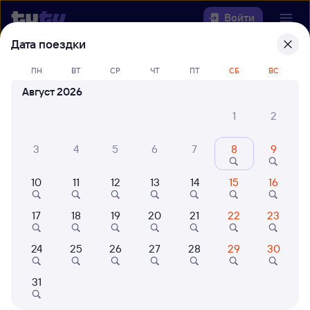
Войти
Дата поездки
Выберите день, чтобы найти
ж/д
ПН
ВТ
СР
ЧТ
ПТ
СБ
ВС
билеты Томск — Шумиха
Август 2026
Откуда
1
2
Куда
3
4
5
6
7
8
9
10
11
12
13
14
15
16
Когда
17
18
19
20
21
22
23
Кто едет
24
25
26
27
28
29
30
Найти поезда
31