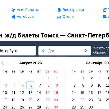
Авиабилеты
Электрички
Автобусы
Отели
и
ж/д билеты Томск — Санкт-Петерб
Указать д
обратно
тербург
сегодня
завтра
Август 2026
Сентябрь 20
послезавтра
ПН
ВТ
СР
ЧТ
ПТ
СБ
ВС
ПН
ВТ
СР
ЧТ
П
1
2
1
2
3
3
4
5
6
7
8
9
7
8
9
10
1
Петербург
10
11
12
13
14
15
16
14
15
16
17
1
 — Санкт-Петербург
17
18
19
20
21
22
23
21
22
23
24
2
равление и прибытие по местному времени. Цены за 1 пасса
24
25
26
27
28
29
30
28
29
30