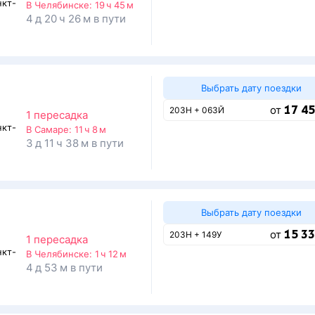
нкт-
В Челябинске:
19 ч 45 м
4 д 20 ч 26 м в пути
Выбрать дату поездки
17 45
от
203Н + 063Й
1 пересадка
нкт-
В Самаре:
11 ч 8 м
3 д 11 ч 38 м в пути
Выбрать дату поездки
15 33
от
203Н + 149У
1 пересадка
нкт-
В Челябинске:
1 ч 12 м
4 д 53 м в пути