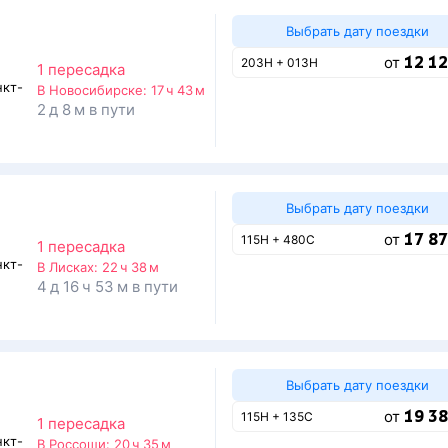
Выбрать дату поездки
12 12
от
203Н + 013Н
1 пересадка
нкт-
В Новосибирске:
17 ч 43 м
2 д 8 м в пути
Выбрать дату поездки
17 87
от
115Н + 480С
1 пересадка
нкт-
В Лисках:
22 ч 38 м
4 д 16 ч 53 м в пути
Выбрать дату поездки
19 38
от
115Н + 135С
1 пересадка
нкт-
В Россоши:
20 ч 35 м