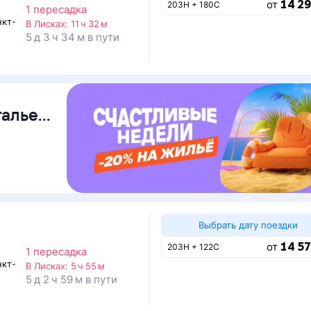
14 29
от
203Н + 180С
1 пересадка
нкт-
В Лисках:
11 ч 32 м
5 д 3 ч 34 м в пути
талье
Выбрать дату поездки
14 57
от
203Н + 122С
1 пересадка
нкт-
В Лисках:
5 ч 55 м
5 д 2 ч 59 м в пути