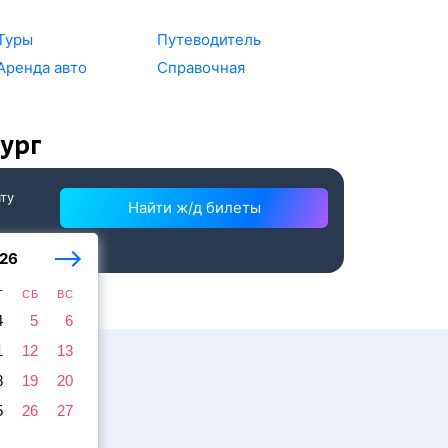
Туры
Путеводитель
Аренда авто
Справочная
ург
ату
Найти ж/д билеты
26
Т
СБ
ВС
4
5
6
1
12
13
8
19
20
5
26
27
жира