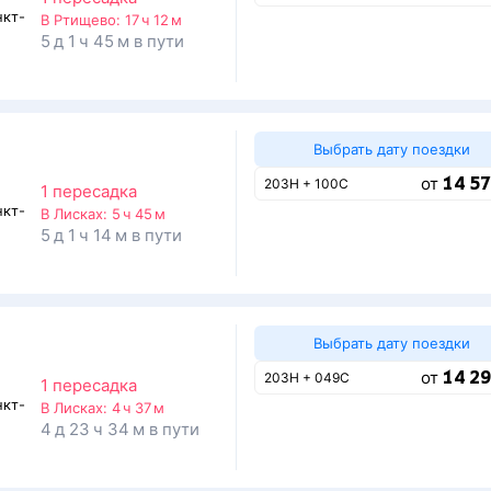
нкт-
В Ртищево:
17 ч 12 м
5 д 1 ч 45 м в пути
Выбрать дату поездки
14 57
от
203Н + 100С
1 пересадка
нкт-
В Лисках:
5 ч 45 м
5 д 1 ч 14 м в пути
Выбрать дату поездки
14 29
от
203Н + 049С
1 пересадка
нкт-
В Лисках:
4 ч 37 м
4 д 23 ч 34 м в пути