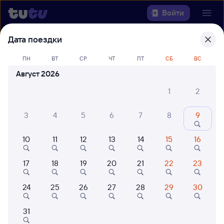
Войти
Дата поездки
Выберите день, чтобы найти
ж/д
билеты Томск — Красный Камень
ПН
ВТ
СР
ЧТ
ПТ
СБ
ВС
Август 2026
Откуда
1
2
Куда
3
4
5
6
7
8
9
Когда
10
11
12
13
14
15
16
Кто едет
17
18
19
20
21
22
23
24
25
26
27
28
29
30
Найти поезда
31