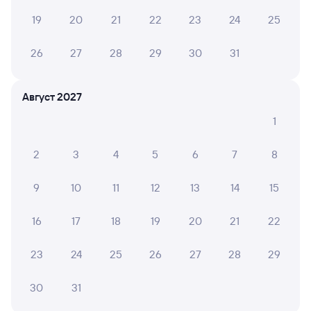
Обратные билеты из Томска в Красный
Камень
19
20
21
22
23
24
25
Отели
26
27
28
29
30
31
Другие авиарейсы из Томска
Август 2027
Железнодорожные билеты в Киселёвск
1
Расписание автобусов Томск — Киселёвск
2
3
4
5
6
7
8
9
10
11
12
13
14
15
16
17
18
19
20
21
22
23
24
25
26
27
28
29
30
31