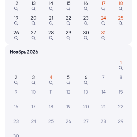
12
13
14
15
16
17
18
Найдём билет на поезд за вас
19
20
21
22
23
24
25
Даже если сейчас нет мест
26
27
28
29
30
31
Искать билеты
Ноябрь 2026
Отели в Киселёвске
Все
1
Путешественникам нравятся эти варианты
2
3
4
5
6
7
8
9
10
11
12
13
14
15
16
17
18
19
20
21
22
Показать
Квартира
ещё 2
Уютная квартира
варианта
23
24
25
26
27
28
29
1 ⁠800 ⁠₽
30