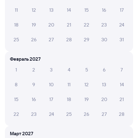
СВЕТЛАНА С.
2
11
12
13
14
15
16
17
19 июля 2026 • Поезд 310Н
В вагоне было 30 градусов жары, окно не
18
19
20
21
22
23
24
открывалась, детям было плохо, мне тоже, все
перегрелись. Ехать было очень очень очень тяжело.
25
26
27
28
29
30
31
Илья Ш.
8
Февраль 2027
07 июля 2026 • Поезд 310Н
1
2
3
4
5
6
7
Душно, не работал кондиционер.
8
9
10
11
12
13
14
ГЕРМАН К.
10
15
16
17
18
19
20
21
05 июля 2026 • Поезд 310Н
Дверные ручки в вагоне убитые в туалетах.
22
23
24
25
26
27
28
Закрывались через раз.
Март 2027