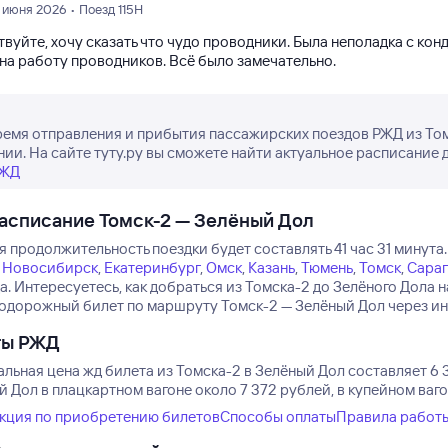
1 июня 2026 • Поезд 115Н
вуйте, хочу сказать что чудо проводники. Была неполадка с кон
 на работу проводников. Всё было замечательно.
ремя отправления и прибытия пассажирских поездов РЖД из Том
нии. На сайте туту.ру вы сможете найти актуальное расписание 
РЖД
асписание Томск-2 — Зелёный Дол
 продолжительность поездки будет составлять 41 час 31 минута.
Новосибирск
,
Екатеринбург
,
Омск
,
Казань
,
Тюмень
,
Томск
,
Сара
а.
Интересуетесь, как добраться из Томска-2 до Зелёного Дола 
одорожный билет по маршруту Томск-2 — Зелёный Дол через инте
ты РЖД
льная цена жд билета из Томска-2 в Зелёный Дол составляет 6 
 Дол в плацкартном вагоне около 7 372 рублей, в купейном ваг
кция по приобретению билетов
Способы оплаты
Правила работ