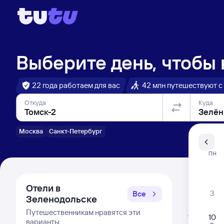
Выберите день, чтобы
22 года работаем для вас
42 млн путешествуют с
Откуда
Куда
Москва
Санкт-Петербург
Санкт-Пе
ПН
Распи
Отели в
3
Все
Зеленодольске
Расписа
Путешественникам нравятся эти
Открыта про
10
варианты
Самый