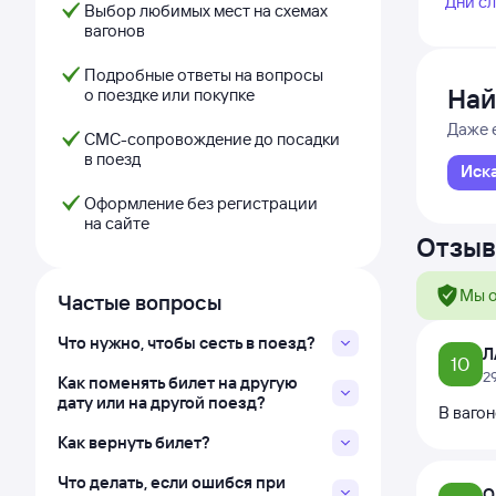
Дни с
Выбор любимых мест на схемах
вагонов
Подробные ответы на вопросы
Най
о поездке или покупке
Даже 
СМС-сопровождение до посадки
в поезд
Иск
Оформление без регистрации
на сайте
Отзыв
Мы о
Частые вопросы
Что нужно, чтобы сесть в поезд?
Л
10
2
Как поменять билет на другую
дату или на другой поезд?
В вагон
Как вернуть билет?
Что делать, если ошибся при
О