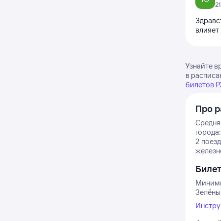
2
Здравст
влияет
Узнайте в
в расписа
билетов 
Про р
Средняя
города:
2 поезд
железн
Биле
Минима
Зелёный
Инстру