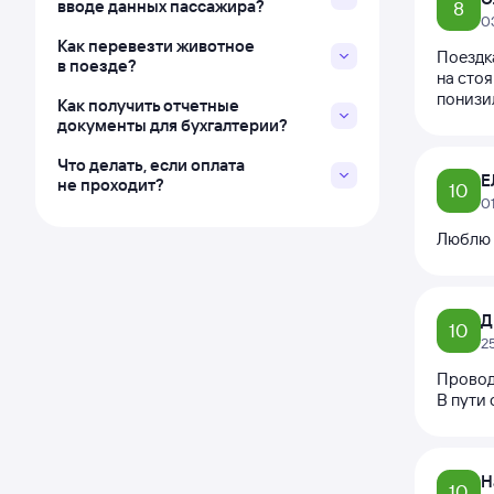
вводе данных пассажира?
8
0
Как перевезти животное
Поездка
в поезде?
на стоя
понизил
Как получить отчетные
документы для бухгалтерии?
Что делать, если оплата
Е
не проходит?
10
0
Люблю п
Д
10
2
Провод
В пути 
Н
10