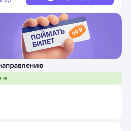
ршрут
 направлению
ения