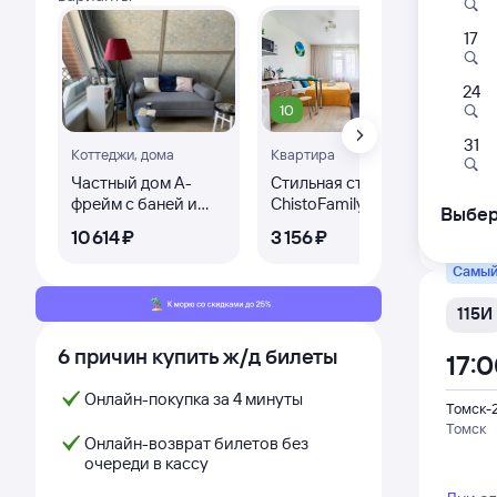
17
115Н
17:
24
10
10
Томск-
31
Коттеджи, дома
Квартира
Ква
Томск
Частный дом А-
Стильная студия
Кв
фрeйм с баней и
СhistoFamily
40
Выбер
артезиaнским
Дни с
10 ⁠614 ⁠₽
3 ⁠156 ⁠₽
3 ⁠3
бaсceйном
Самый
115И
6 причин купить ж/д билеты
17:
Онлайн-покупка за 4 минуты
Томск-
Томск
Онлайн-возврат билетов без
очереди в кассу