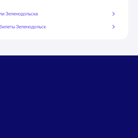
ли Зеленодольска
билеты Зеленодольск