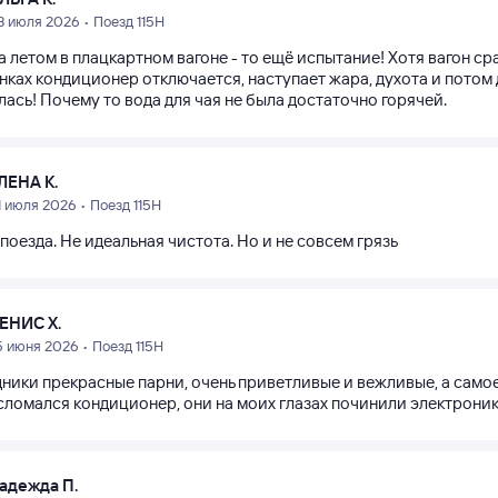
3 июля 2026 • Поезд 115Н
 летом в плацкартном вагоне - то ещё испытание! Хотя вагон с
нках кондиционер отключается, наступает жара, духота и потом
ась! Почему то вода для чая не была достаточно горячей.
ЛЕНА К.
1 июля 2026 • Поезд 115Н
оезда. Не идеальная чистота. Но и не совсем грязь
ЕНИС Х.
5 июня 2026 • Поезд 115Н
ники прекрасные парни, очень приветливые и вежливые, а самое
сломался кондиционер, они на моих глазах починили электроник
адежда П.