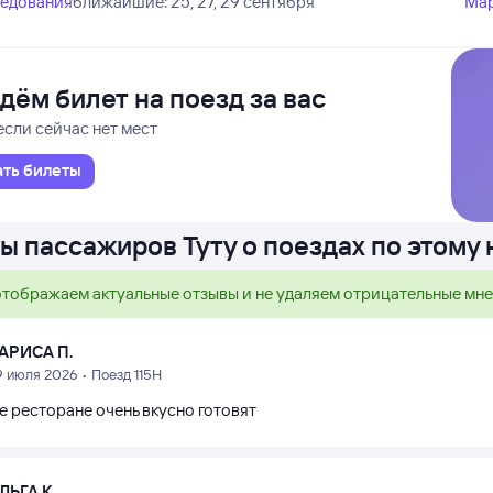
ледования
ближайшие: 25, 27, 29 сентября
Ма
дём билет на поезд за вас
если сейчас нет мест
ать билеты
ы пассажиров Туту о поездах по этому
тображаем актуальные отзывы и не удаляем отрицательные мн
АРИСА П.
9 июля 2026 • Поезд 115Н
е ресторане очень вкусно готовят
ЛЬГА К.