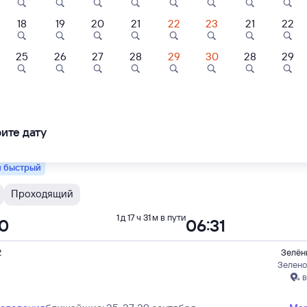
18
19
20
21
22
23
21
22
Проходящий
1 д 17 ч 31 м в пути
00
06:31
25
26
27
28
29
30
28
29
2
Зелён
ртира
Квартира
Квартира
Зелено
в
артира Комарова
Апартаменты на
Апартаменты на
улице Почтовая 9
улице Паратска
ите дату
4/1
ледования
ближайшие: 8, 10, 12 августа
Ма
70 ⁠₽
3 ⁠611 ⁠₽
2 ⁠387 ⁠₽
 быстрый
Проходящий
1 д 17 ч 31 м в пути
00
06:31
2
Зелён
Зелено
в