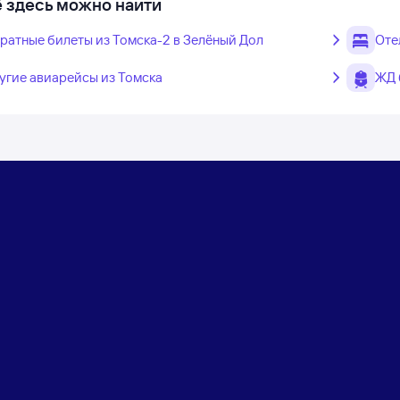
 здесь можно найти
ратные билеты из Томска-2 в Зелёный Дол
Оте
угие авиарейсы из Томска
ЖД 