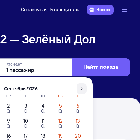
Справочная
Путеводитель
Войти
2 — Зелёный Дол
Кто едет
Найти поезда
Сентябрь 2026
СР
ЧТ
ПТ
СБ
ВС
2
3
4
5
6
9
10
11
12
13
. Цены за 1 пассажира
16
17
18
19
20