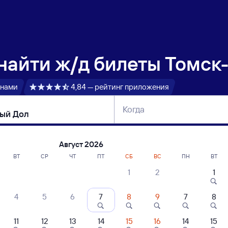
 найти
ж/д билеты Томск-
 нами
4,84 — рейтинг приложения
Когда
тербург
Москва
Сегодня
Завтра
Август 2026
ВТ
СР
ЧТ
ПТ
СБ
ВС
ПН
ВТ
1
2
1
сание поездов Томск-2 — Зелёный Дол
4
5
6
7
8
9
7
8
ние поездов Зелёный Дол — Томск-2
дажа билетов на 4 ноября. Отправление и прибытие по местному времени
11
12
13
14
15
16
14
15
 быстрый