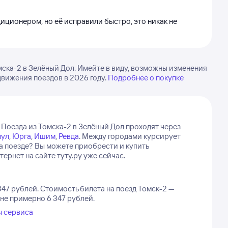
диционером, но её исправили быстро, это никак не
ска-2 в Зелёный Дол. Имейте в виду, возможны изменения
движения поездов в 2026 году.
Подробнее о покупке
Поезда из Томска-2 в Зелёный Дол проходят через
пул
,
Юрга
,
Ишим
,
Ревда
.
Между городами курсирует
на поезде? Вы можете приобрести и купить
рнет на сайте туту.ру уже сейчас.
347 рублей.
Стоимость билета на поезд Томск-2 —
оне примерно 6 347 рублей.
ы сервиса