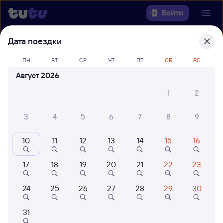
Войти
Дата поездки
Выберите день, чтобы найти
ж/д
билеты Томск-2 — Ртищево-1
ПН
ВТ
СР
ЧТ
ПТ
СБ
ВС
Август 2026
Откуда
1
2
Куда
3
4
5
6
7
8
9
Когда
10
11
12
13
14
15
16
Кто едет
17
18
19
20
21
22
23
Найти поезда
24
25
26
27
28
29
30
31