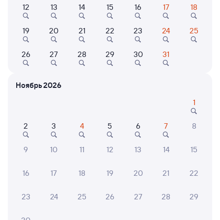
12
13
14
15
16
17
18
115Н
Проходящий
8,7
19
20
21
22
23
24
25
2 д 7 ч 58 м в пути
17:00
21:58
26
27
28
29
30
31
Томск-2
Ртищево-1
Томск
Ртищево
в Адлер
Ноябрь 2026
Дни следования
ближайшие: 10, 12, 14 августа
Маршрут
1
Плацкарт
Купе
СВ
2
3
4
5
6
7
8
от
11 ⁠749 ⁠₽
от
15 ⁠029 ⁠₽
от
41 ⁠286 ⁠₽
Выберите дату
9
10
11
12
13
14
15
16
17
18
19
20
21
22
Найдём билет на поезд за вас
Даже если сейчас нет мест
23
24
25
26
27
28
29
Искать билеты