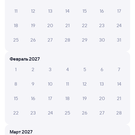
Мы отображаем актуальные отзывы и не удаляем
отрицательные мнения
11
12
13
14
15
16
17
ЛЕВ Р.
18
19
20
21
22
23
24
6
05 августа 2026 • Поезд 115Н
25
26
27
28
29
30
31
кондиционер не работает
Февраль 2027
Алексей П.
10
29 июля 2026 • Поезд 203Н
1
2
3
4
5
6
7
Отличный вагон, чисто, кондиционер создал
8
9
10
11
12
13
14
комфортную темпиратуру, проводница второго
вагона Екатерина очень ненавязчиво но регулярно
приводила в порядок туалеты и проходы, очень
15
16
17
18
19
20
21
вежливая и уважительная. Спасибо, я получил
удовольстаие от поездки.
22
23
24
25
26
27
28
ЛАРИСА П.
Март 2027
10