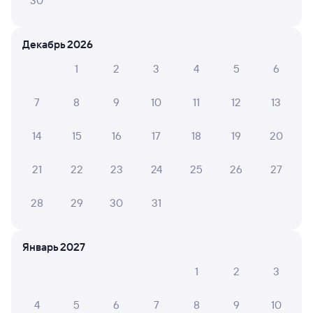
30
Отели в Ртищеве
Все
Декабрь 2026
Путешественникам нравятся эти варианты
1
2
3
4
5
6
7
8
9
10
11
12
13
5,9
6,5
14
15
16
17
18
19
20
Отель
Мини-отель
Отель
21
22
23
24
25
26
27
Отель ЛевЪ
ЛевЪ
Отель
28
29
30
31
3 ⁠308 ⁠₽
3 ⁠864 ⁠₽
967 ⁠₽
Январь 2027
Отзывы пассажиров Туту о поездах
1
2
3
по этому направлению
4
5
6
7
8
9
10