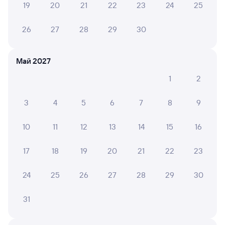
19
20
21
22
23
24
25
26
27
28
29
30
6 причин купить ж/д билеты
Онлайн-покупка за 4 минуты
Май 2027
Онлайн-возврат билетов без очереди в кассу
1
2
Выбор любимых мест на схемах вагонов
3
4
5
6
7
8
9
Подробные ответы на вопросы о поездке или
покупке
10
11
12
13
14
15
16
СМС-сопровождение до посадки в поезд
17
18
19
20
21
22
23
Оформление без регистрации на сайте
24
25
26
27
28
29
30
Частые вопросы
31
Что нужно, чтобы сесть в поезд?