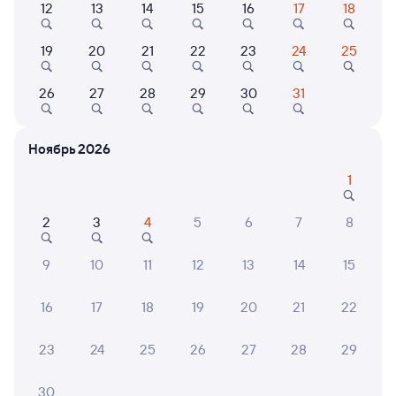
12
13
14
15
16
17
18
Найдём билет на поезд за вас
Даже если сейчас нет мест
19
20
21
22
23
24
25
26
27
28
29
30
31
Искать билеты
Ноябрь 2026
Отели в Алдане
Все
1
Путешественникам нравятся эти варианты
2
3
4
5
6
7
8
9
10
11
12
13
14
15
9,1
8,8
5,8
16
17
18
19
20
21
22
Отель
Отель
Виктория
Отель Алдан
Отель
23
24
25
26
27
28
29
3 ⁠000 ⁠₽
7 ⁠791 ⁠₽
2 ⁠550
30