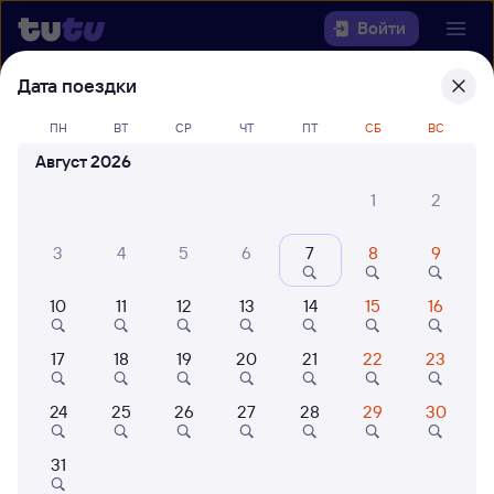
Войти
Дата поездки
Выберите день, чтобы найти
ж/д
ПН
ВТ
СР
ЧТ
ПТ
СБ
ВС
билеты Томмот — Алдан
Август 2026
22 года работаем для вас
42 млн путешествуют с на
1
2
Откуда
3
4
5
6
7
8
9
Куда
10
11
12
13
14
15
16
Когда
17
18
19
20
21
22
23
Кто едет
24
25
26
27
28
29
30
Найти поезда
31