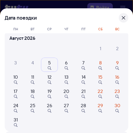
Войти
Дата поездки
Выберите день, чтобы найти
ж/д
ПН
ВТ
СР
ЧТ
ПТ
СБ
ВС
билеты Токи — Звеньевой
Август 2026
22 года работаем для вас
42 млн путешествуют с на
1
2
Откуда
3
4
5
6
7
8
9
Куда
10
11
12
13
14
15
16
Когда
17
18
19
20
21
22
23
Кто едет
24
25
26
27
28
29
30
31
Найти поезда