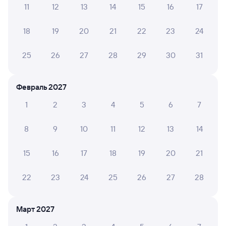
11
12
13
14
15
16
17
А ещё здесь можно найти
18
19
20
21
22
23
24
Обратные билеты из Токи в Звеньевой
Отели
25
26
27
28
29
30
31
Расписание поездов в Лесопильное
Февраль 2027
1
2
3
4
5
6
7
8
9
10
11
12
13
14
15
16
17
18
19
20
21
22
23
24
25
26
27
28
Март 2027