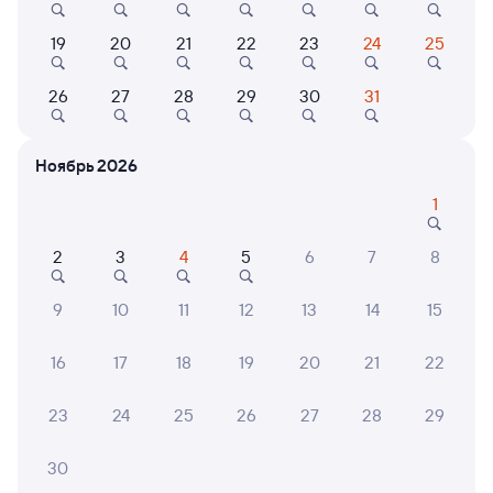
Выбор любимых мест на схемах вагонов
19
20
21
22
23
24
25
Подробные ответы на вопросы о поездке или
покупке
26
27
28
29
30
31
СМС-сопровождение до посадки в поезд
Ноябрь 2026
Оформление без регистрации на сайте
1
Частые вопросы
2
3
4
5
6
7
8
Что нужно, чтобы сесть в поезд?
9
10
11
12
13
14
15
Как поменять билет на другую дату или
на другой поезд?
16
17
18
19
20
21
22
Как вернуть билет?
23
24
25
26
27
28
29
Что делать, если ошибся при вводе данных
пассажира?
30
Как перевезти животное в поезде?