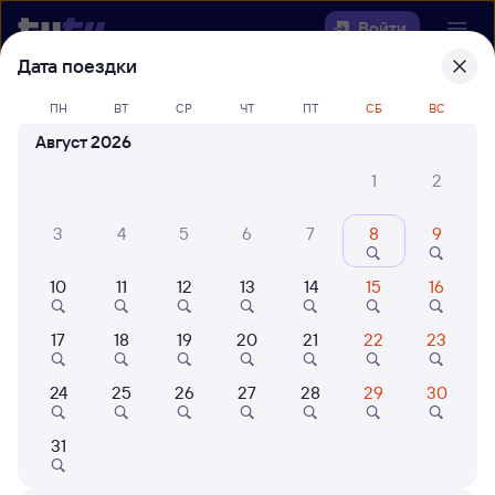
Войти
Дата поездки
Выберите день, чтобы найти
ж/д
ПН
ВТ
СР
ЧТ
ПТ
СБ
ВС
билеты Токарёвка — Зверево
Август 2026
Откуда
1
2
Куда
3
4
5
6
7
8
9
10
11
12
13
14
15
16
Когда
17
18
19
20
21
22
23
Кто едет
24
25
26
27
28
29
30
Найти поезда
31