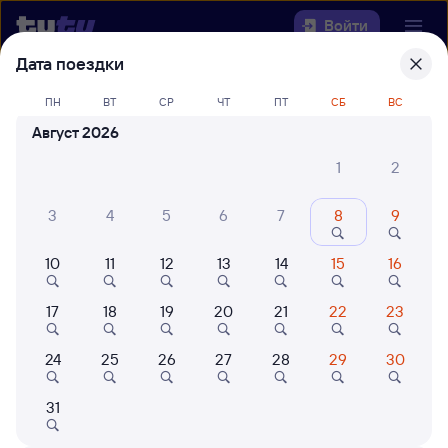
Войти
Дата поездки
Выберите день, чтобы найти
ж/д
ПН
ВТ
СР
ЧТ
ПТ
СБ
ВС
билеты Токарёвка — Арчеда
Август 2026
Откуда
1
2
Куда
3
4
5
6
7
8
9
10
11
12
13
14
15
16
Когда
17
18
19
20
21
22
23
Кто едет
24
25
26
27
28
29
30
Найти поезда
31