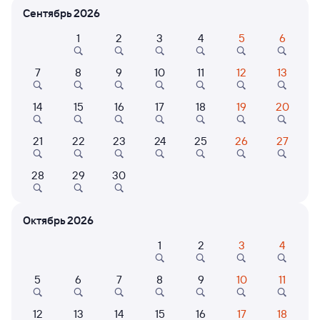
Расписание поездов Токарёвка — Добринка
Сентябрь 2026
1
2
3
4
5
6
7
8
9
10
11
12
13
14
15
16
17
18
19
20
21
22
23
24
25
26
27
Нет рейсов по этому маршруту
Измените место отправления или прибытия, либо
28
29
30
посмотрите другой транспорт
Октябрь 2026
1
2
3
4
6 причин купить ж/д билеты
Онлайн-покупка за 4 минуты
5
6
7
8
9
10
11
Онлайн-возврат билетов без очереди в кассу
12
13
14
15
16
17
18