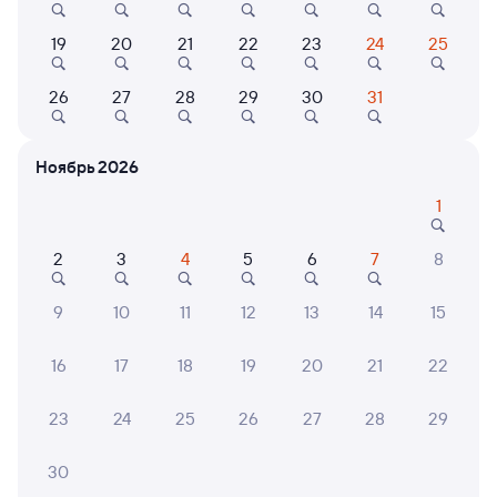
Выбор любимых мест на схемах вагонов
19
20
21
22
23
24
25
Подробные ответы на вопросы о поездке или
покупке
26
27
28
29
30
31
СМС-сопровождение до посадки в поезд
Ноябрь 2026
Оформление без регистрации на сайте
1
Частые вопросы
2
3
4
5
6
7
8
Что нужно, чтобы сесть в поезд?
9
10
11
12
13
14
15
Как поменять билет на другую дату или
на другой поезд?
16
17
18
19
20
21
22
Как вернуть билет?
23
24
25
26
27
28
29
Что делать, если ошибся при вводе данных
пассажира?
30
Как перевезти животное в поезде?