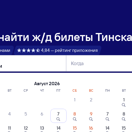
 найти
ж/д билеты Тинска
 нами
4,84 — рейтинг приложения
Когда
тербург
Москва
Сегодня
Завтра
Август 2026
ВТ
СР
ЧТ
ПТ
СБ
ВС
ПН
ВТ
1
2
1
сание поездов Тинская — Залари
4
5
6
7
8
9
7
8
11
12
13
14
15
16
14
15