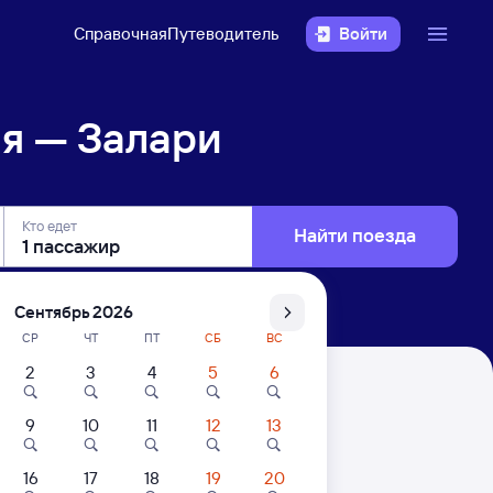
Справочная
Путеводитель
Войти
я — Залари
Кто едет
Найти поезда
Сентябрь 2026
СР
ЧТ
ПТ
СБ
ВС
2
3
4
5
6
9
10
11
12
13
16
17
18
19
20