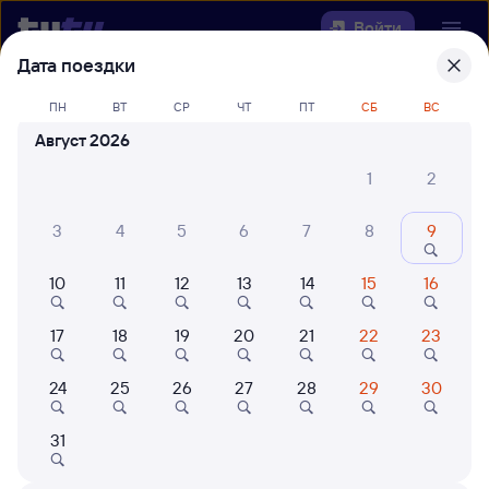
Войти
Дата поездки
Выберите день, чтобы найти
ж/д
ПН
ВТ
СР
ЧТ
ПТ
СБ
ВС
билеты Тихорецкая — Хани
Август 2026
Откуда
1
2
Куда
3
4
5
6
7
8
9
10
11
12
13
14
15
16
Когда
17
18
19
20
21
22
23
Кто едет
24
25
26
27
28
29
30
Найти поезда
31