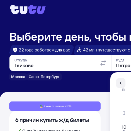
Выберите день, чтобы
22 года работаем для вас
42 млн путешествуют с
Откуда
Куда
Москва
Санкт-Петербург
Санкт-Пе
ПН
Распи
3
6 причин купить ж/д билеты
10