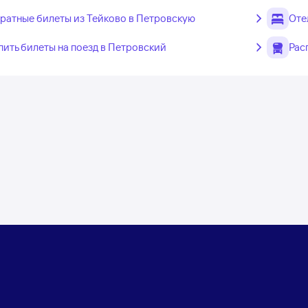
ратные билеты из Тейково в Петровскую
Оте
пить билеты на поезд в Петровский
Рас