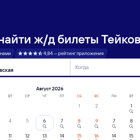
 найти
ж/д билеты Тейков
 нами
4,84 — рейтинг приложения
Когда
тербург
Москва
Сегодня
Завтра
Август 2026
ВТ
СР
ЧТ
ПТ
СБ
ВС
ПН
ВТ
1
2
1
сание поездов Тейково — Петровская
4
5
6
7
8
9
7
8
11
12
13
14
15
16
14
15