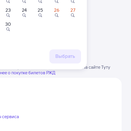
23
24
25
26
27
30
 маршруту
бытия, либо посмотрите
рт
Выбрать
имание, расписание может измениться. На сайте Туту
нее о покупке билетов РЖД
ы сервиса