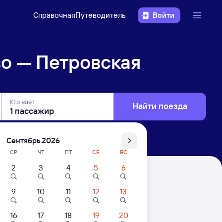
Справочная
Путеводитель
Войти
о — Петровская
Кто едет
Найти поезда
Сентябрь 2026
СР
ЧТ
ПТ
СБ
ВС
2
3
4
5
6
9
10
11
12
13
16
17
18
19
20