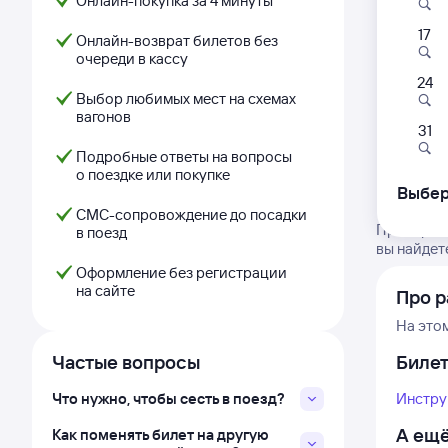
Онлайн-покупка за 4 минуты
17
Онлайн-возврат билетов без
очереди в кассу
24
Выбор любимых мест на схемах
вагонов
31
Подробные ответы на вопросы
о поездке или покупке
Выбер
СМС-сопровождение до посадки
Проверьте
в поезд
вы найдет
Оформление без регистрации
на сайте
Про р
На это
Частые вопросы
Биле
Что нужно, чтобы сесть в поезд?
Инстру
А ещё
Как поменять билет на другую