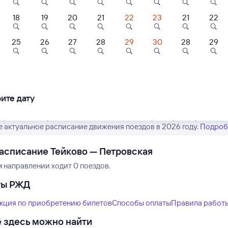
18
19
20
21
22
23
21
22
25
26
27
28
29
30
28
29
Нет рейсов по этому
Измените место отправления или при
другой транспо
ите дату
 расписание рейсов РЖД из Тейково в Петровскую. Обратите вн
е актуальное расписание движения поездов в 2026 году.
Подроб
асписание Тейково — Петровская
м направлении ходит 0 поездов.
ты РЖД
кция по приобретению билетов
Способы оплаты
Правила работ
 здесь можно найти