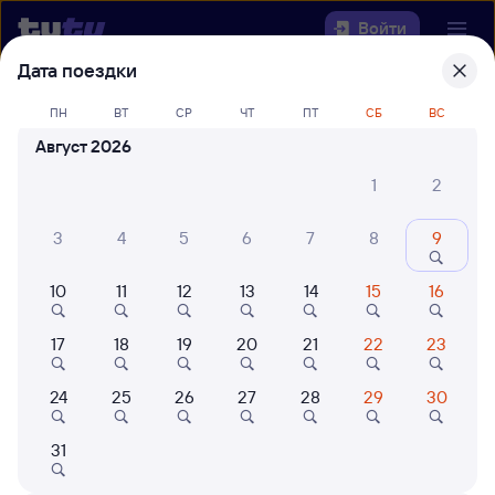
Войти
Дата поездки
Выберите день, чтобы найти
ж/д
ПН
ВТ
СР
ЧТ
ПТ
СБ
ВС
билеты Татарская — Вологда-1
Август 2026
Откуда
1
2
Куда
3
4
5
6
7
8
9
10
11
12
13
14
15
16
Когда
17
18
19
20
21
22
23
Кто едет
24
25
26
27
28
29
30
Найти поезда
31