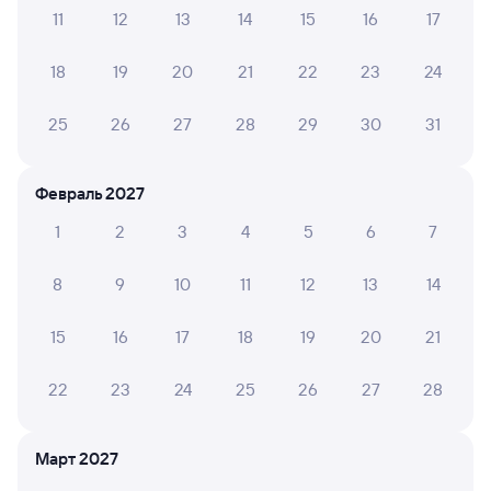
11
12
13
14
15
16
17
Проверьте расписание рейсов РЖД из Татарской
в Вологду-1. Обратите внимание, расписание может
18
19
20
21
22
23
24
измениться. На сайте Туту вы найдете актуальное
расписание движения поездов в 2026 году.
Подробнее
о покупке билетов РЖД
25
26
27
28
29
30
31
Про расписание Татарская — Вологда-1
Февраль 2027
На этом направлении ходит 0 поездов.
1
2
3
4
5
6
7
Билеты РЖД
8
9
10
11
12
13
14
Инструкция по приобретению билетов
Способы оплаты
Правила работы сервиса
15
16
17
18
19
20
21
А ещё здесь можно найти
22
23
24
25
26
27
28
Обратные билеты из Татарской в Вологду-1
Отели Вологды
Март 2027