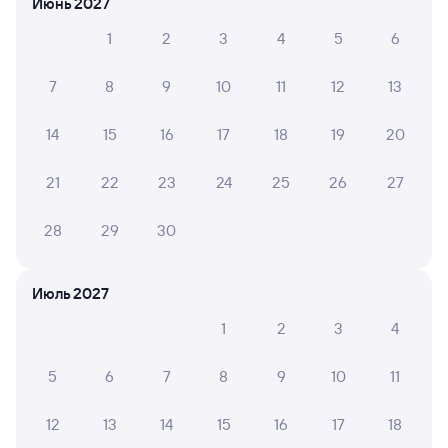
Июнь 2027
в Тоннельную будет составлять 6 045 рублей.
Стоимость билета на поезда дальнего следования
1
2
3
4
5
6
Тарусская — Тоннельная в плацкартном вагоне около
6 045 рублей, в купейном вагоне примерно
7
8
9
10
11
12
13
7 629 рублей.
Инструкция по приобретению билетов
14
15
16
17
18
19
20
Способы оплаты
Правила работы сервиса
А ещё здесь можно найти
21
22
23
24
25
26
27
Обратные билеты из Тарусской в Тоннельную
28
29
30
Отели
Июль 2027
Расписание поездов до Верхнебаканского
1
2
3
4
5
6
7
8
9
10
11
12
13
14
15
16
17
18