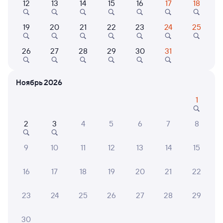
12
13
14
15
16
17
18
19
20
21
22
23
24
25
Найдём билет на поезд за вас
Даже если сейчас нет мест
26
27
28
29
30
31
Искать билеты
Ноябрь 2026
Отзывы пассажиров Туту о поездах
по этому направлению
1
Мы отображаем актуальные отзывы и не удаляем
2
3
4
5
6
7
8
отрицательные мнения
9
10
11
12
13
14
15
Ольга П.
10
02 августа 2026 • Поезд 121В
16
17
18
19
20
21
22
Замечательный персонал. Не очень удачное
расписание: много технических остановок.
23
24
25
26
27
28
29
30