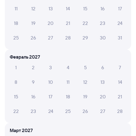
11
12
13
14
15
16
17
Александр Я.
6
18
19
20
21
22
23
24
18 июля 2026 • Поезд 121В
На первые сутки сломался кондиционер. Больше
25
26
27
28
29
30
31
суток мучились в жаре, так и не починили. Вагон
старый.
Февраль 2027
1
2
3
4
5
6
7
6 причин купить ж/д билеты
8
9
10
11
12
13
14
Онлайн-покупка за 4 минуты
15
16
17
18
19
20
21
Онлайн-возврат билетов без очереди в кассу
Выбор любимых мест на схемах вагонов
22
23
24
25
26
27
28
Подробные ответы на вопросы о поездке или
покупке
Март 2027