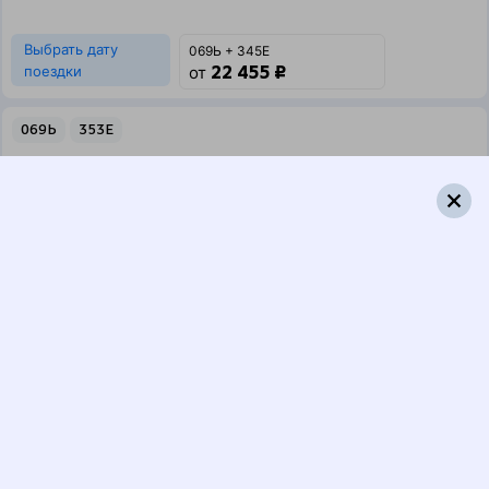
Выбрать дату
069Ь + 345Е
22 455 ₽
поездки
от
069Ь
353Е
04:19
07:06
1 пересадка
Тарбагатай
Саратов
,
Саратов-1
14 ч 54 м
Пасс.
5 д 7 ч 47 м в пути
Выбрать дату
069Ь + 353Е
22 438 ₽
поездки
от
069Ь
107Е
04:19
04:52
1 пересадка
Тарбагатай
Саратов
,
Саратов-1
23 ч 49 м
Пасс.
5 д 5 ч 33 м в пути