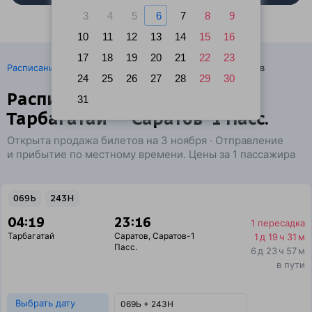
3
4
5
6
7
8
9
10
11
12
13
14
15
16
17
18
19
20
21
22
23
·
Расписание поездов
Ж/д билеты Тарбагатай → Саратов
24
25
26
27
28
29
30
Расписание поездов
31
Тарбагатай — Саратов-1 Пасс.
Открыта продажа билетов на 3 ноября · Отправление
и прибытие по местному времени. Цены за 1 пассажира
069Ь
243Н
04:19
23:16
1 пересадка
Тарбагатай
Саратов
,
Саратов-1
1 д 19 ч 31 м
Пасс.
6 д 23 ч 57 м
в пути
Выбрать дату
069Ь + 243Н