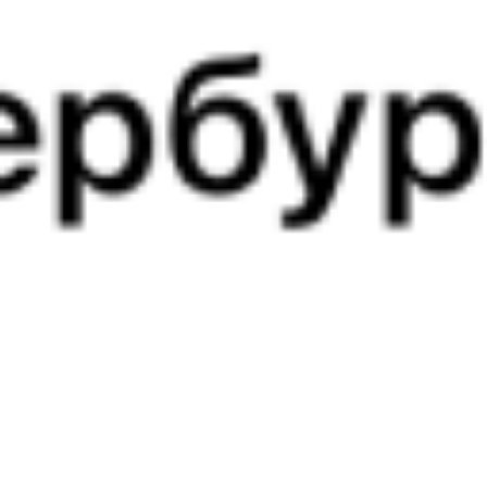
04:19
02:52
1 пересадка
Тарбагатай
Саратов
,
Саратов-1
6 ч 44 м
Пасс.
5 д 3 ч 33 м в пути
Выбрать дату
069Ь + 201Ы
19 468 ₽
поездки
от
069Ь
235Э
04:19
02:52
1 пересадка
Тарбагатай
Саратов
,
Саратов-1
1 д 6 ч 16 м
Пасс.
6 д 3 ч 33 м в пути
Выбрать дату
069Ь + 235Э
29 084 ₽
поездки
от
069Ь
205И
04:19
02:52
1 пересадка