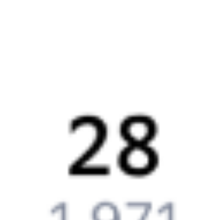
Как поменять билет на другую дату или на другой поезд?
Как вернуть билет?
Что делать, если ошибся при вводе данных пассажира?
Как перевезти животное в поезде?
Как получить отчетные документы для бухгалтерии?
Что делать, если оплата не проходит?
Билеты РЖД
Вы можете заказать электронный жд билет и
железнодорожный билет на бланке РЖД.
Если вас интересует цена билета на поезд от
Тарбагатая
до
Саратова
, то укажите дату поездки. При этом вы увидите
стоимость билетов во всех доступных вагонах (плацкарт, купе
и др.) и сможете купить жд билеты
Тарбагатай
–
Саратов
онлайн.
Инструкция по приобретению билетов
Способы оплаты