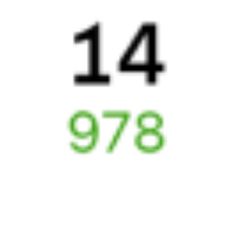
Найдём билет на поезд за вас
Даже если сейчас нет мест
Искать билеты
Узнайте расписание движения пассажирских поездов РЖД
из Тарбагатая в Саратов. Будьте внимательны, расписание
может измениться. На этой странице вы видите актуальное
расписание движения поездов в 2026 году.
Подробнее
о покупке билетов РЖД
А ещё здесь можно найти
Обратные билеты из Тарбагатая в Саратов
Авиабилеты
Тарбагатай
→
Саратов
Отели Саратова
Железнодорожные билеты
Саратов