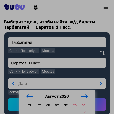
!
!
Выберите день, чтобы найти
ж/д билеты
Тарбагатай — Саратов-1 Пасс.
Санкт-Петербург
Москва
Санкт-Петербург
Москва
сегодня
завтра
послезавтра
Август 2026
Найти ж/д билеты
ПН
ВТ
СР
ЧТ
ПТ
СБ
ВС
1
2