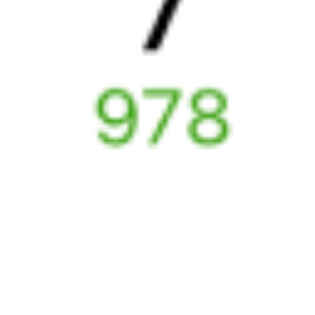
069Ь
273И
04:19
01:25
1 пересадка
Тарбагатай
Саратов
,
Саратов-1
32 м
Пасс.
4 д 2 ч 6 м в пути
Выбрать дату
069Ь + 273И
6 795 ₽
поездки
от
070Я
269Ь
22:37
01:25
1 пересадка
Тарбагатай
Саратов
,
Саратов-1
18 ч 6 м
Пасс.
4 д 7 ч 48 м в пути
Выбрать дату
070Я + 269Ь
17 449 ₽
поездки
от