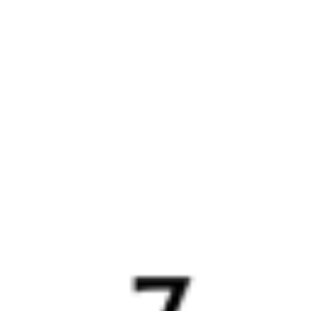
Выбрать дату
069Ь + 373Е
21 177 ₽
поездки
от
069Ь
523Е
04:19
11:17
1 пересадка
Тарбагатай
Саратов
,
Саратов-1
4 ч 12 м
Пасс.
4 д 11 ч 58 м в пути
Выбрать дату
069Ь + 523Е
33 260 ₽
поездки
от
069Ь
147Е
04:19
08:48
1 пересадка
Тарбагатай
Саратов
,
Саратов-1
4 ч 9 м
Пасс.
4 д 9 ч 29 м в пути
Выбрать дату
069Ь + 147Е
21 740 ₽
поездки
от