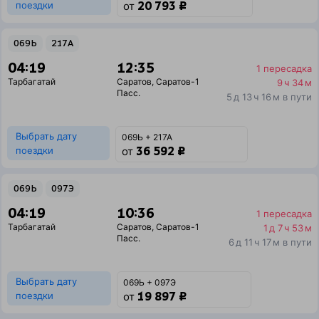
20 793 ₽
поездки
от
069Ь
217А
04:19
12:35
1 пересадка
Тарбагатай
Саратов
,
Саратов-1
9 ч 34 м
Пасс.
5 д 13 ч 16 м в пути
Выбрать дату
069Ь + 217А
36 592 ₽
поездки
от
069Ь
097Э
04:19
10:36
1 пересадка
Тарбагатай
Саратов
,
Саратов-1
1 д 7 ч 53 м
Пасс.
6 д 11 ч 17 м в пути
Выбрать дату
069Ь + 097Э
19 897 ₽
поездки
от