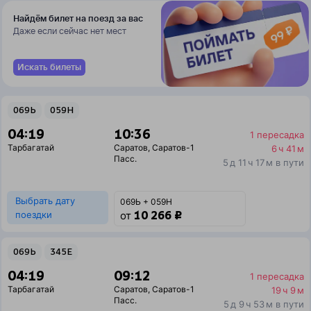
Найдём билет на поезд за вас
Даже если сейчас нет мест
Искать билеты
069Ь
059Н
04:19
10:36
1 пересадка
Тарбагатай
Саратов
,
Саратов-1
6 ч 41 м
Пасс.
5 д 11 ч 17 м в пути
Выбрать дату
069Ь + 059Н
10 266 ₽
поездки
от
069Ь
345Е
04:19
09:12
1 пересадка
Тарбагатай
Саратов
,
Саратов-1
19 ч 9 м
Пасс.
5 д 9 ч 53 м в пути