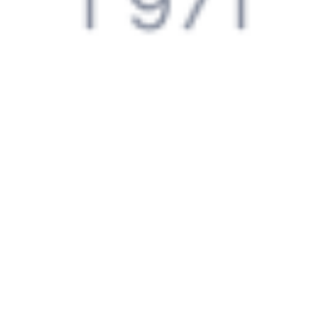
Правила работы сервиса
Путешественникам
Справочная
Путеводитель по странам
Бонусная программа
Подарочные сертификаты
Компания
История Туту.ру
Вакансии
Обратная связь
Контактная информация
Партнерам