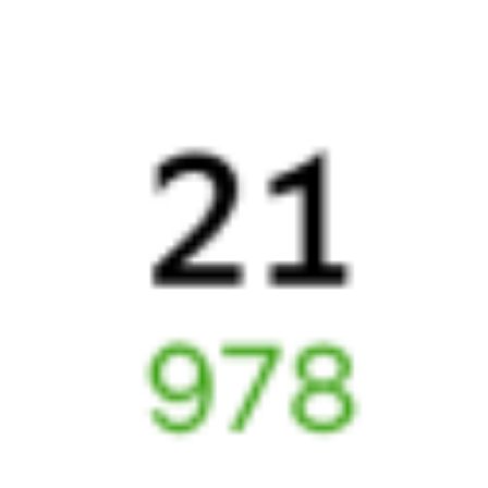
Отели в Саратове
Поддержка 24/7 на Туту
6 причин купить ж/д билеты именно здесь
Онлайн-покупка за 4 минуты
Онлайн-возврат билетов без очереди в кассу
Выбор любимых мест на схемах вагонов
Подробные ответы на вопросы о поездке или покупке
СМС-сопровождение до посадки в поезд
Оформление без регистрации на сайте
Частые вопросы
Что нужно, чтобы сесть в поезд?