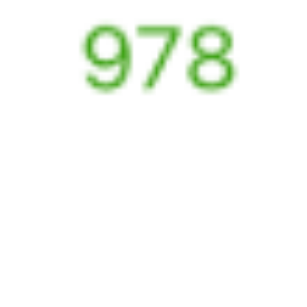
069Ь
273И
10:58
22:26
1 пересадка
Танхой
Сенной
,
Сенная
32 м
3 д 15 ч 28 м в пути
Выбрать дату
069Ь + 273И
4 768 ₽
поездки
от
070Я
269Ь
13:42
22:26
1 пересадка
Танхой
Сенной
,
Сенная
19 ч 19 м
5 д 12 ч 44 м в пути
Выбрать дату
070Я + 269Ь
15 703 ₽
поездки
от