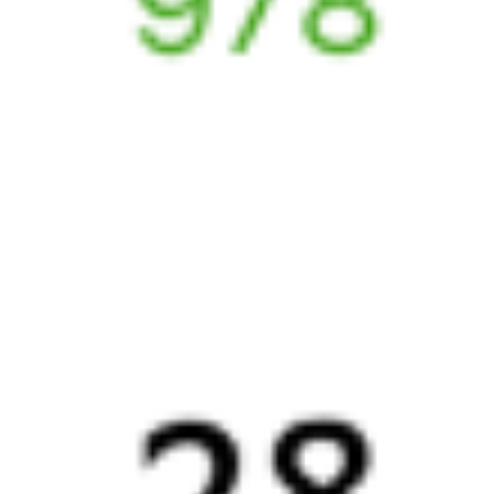
6 причин купить ж/д билеты именно здесь
Онлайн-покупка за 4 минуты
Онлайн-возврат билетов без очереди в кассу
Выбор любимых мест на схемах вагонов
Подробные ответы на вопросы о поездке или покупке
СМС-сопровождение до посадки в поезд
Оформление без регистрации на сайте
Частые вопросы
Что нужно, чтобы сесть в поезд?
Как поменять билет на другую дату или на другой поезд?
Как вернуть билет?
Что делать, если ошибся при вводе данных пассажира?