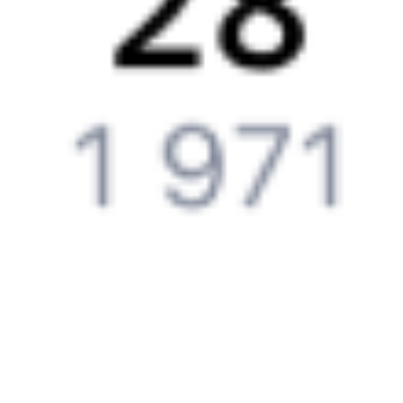
Как перевезти животное в поезде?
Как получить отчетные документы для бухгалтерии?
Что делать, если оплата не проходит?
Билеты РЖД
Вы можете заказать электронный жд билет и
железнодорожный билет на бланке РЖД.
Если вас интересует цена билета на поезд от
Танхого
до
Сенного
, то укажите дату поездки. При этом вы увидите
стоимость билетов во всех доступных вагонах (плацкарт, купе
и др.) и сможете купить жд билеты
Танхой
–
Сенной
онлайн.
Инструкция по приобретению билетов
Способы оплаты
Правила работы сервиса
Путешественникам
Справочная