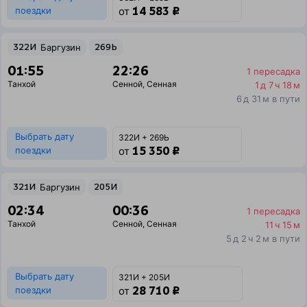
14 583 ₽
поездки
от
322И
Баргузин
269Ь
01:55
22:26
1 пересадка
Танхой
Сенной
,
Сенная
1 д 7 ч 18 м
6 д 31 м в пути
Выбрать дату
322И + 269Ь
15 350 ₽
поездки
от
321И
Баргузин
205И
02:34
00:36
1 пересадка
Танхой
Сенной
,
Сенная
11 ч 15 м
5 д 2 ч 2 м в пути
Выбрать дату
321И + 205И
28 710 ₽
поездки
от