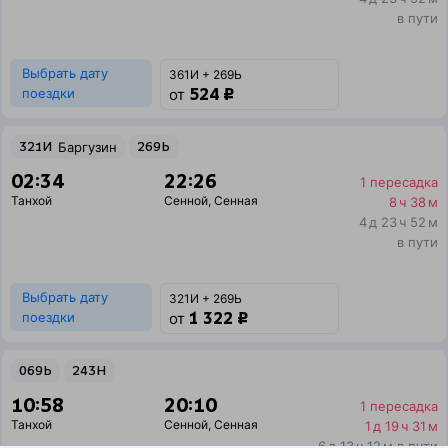
в пути
Выбрать дату
361И + 269Ь
524 ₽
поездки
от
321И
Баргузин
269Ь
02:34
22:26
1 пересадка
Танхой
Сенной
,
Сенная
8 ч 38 м
4 д 23 ч 52 м
в пути
Выбрать дату
321И + 269Ь
1 322 ₽
поездки
от
069Ь
243Н
10:58
20:10
1 пересадка
Танхой
Сенной
,
Сенная
1 д 19 ч 31 м
6 д 13 ч 12 м в пути