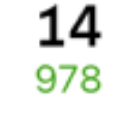
327И
205И
18:17
00:36
1 пересадка
Танхой
Сенной
,
Сенная
20 ч 9 м
5 д 10 ч 19 м в пути
Выбрать дату
327И + 205И
28 715 ₽
поездки
от
327И
269Ь
18:17
22:26
1 пересадка
Танхой
Сенной
,
Сенная
16 ч 56 м
5 д 8 ч 9 м в пути
Выбрать дату
327И + 269Ь
1 328 ₽
поездки
от