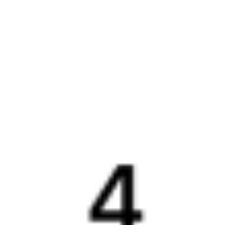
Путеводитель по странам
Бонусная программа
Подарочные сертификаты
Компания
История Туту.ру
Вакансии
Обратная связь
Контактная информация
Партнерам
Реклама на Туту.ру
Партнерская программа