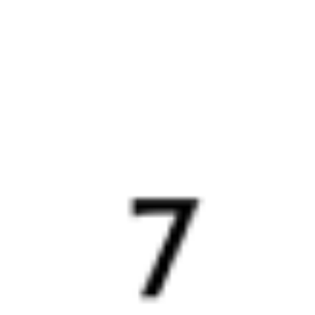
19 335 ₽
поездки
от
069Ь
523Е
10:58
08:29
1 пересадка
Танхой
Сенной
,
Сенная
4 ч 12 м
4 д 1 ч 31 м в пути
Выбрать дату
069Ь + 523Е
18 784 ₽
поездки
от
069Ь
147Е
10:58
06:31
1 пересадка
Танхой
Сенной
,
Сенная
4 ч 9 м
3 д 23 ч 33 м
в пути
Выбрать дату
069Ь + 147Е
19 848 ₽
поездки
от