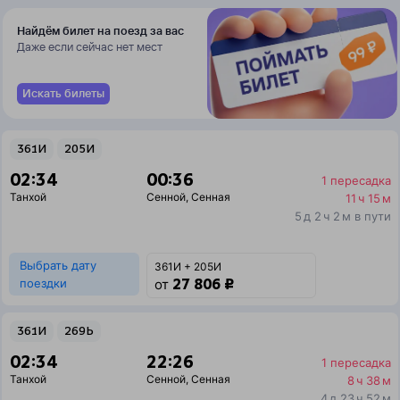
Найдём билет на поезд за вас
Даже если сейчас нет мест
Искать билеты
361И
205И
02:34
00:36
1 пересадка
Танхой
Сенной
,
Сенная
11 ч 15 м
5 д 2 ч 2 м в пути
Выбрать дату
361И + 205И
27 806 ₽
поездки
от
361И
269Ь
02:34
22:26
1 пересадка
Танхой
Сенной
,
Сенная
8 ч 38 м
4 д 23 ч 52 м