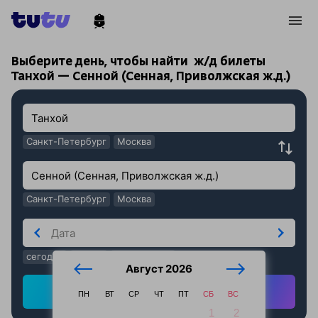
!
!
Выберите день, чтобы найти
ж/д билеты
Танхой — Сенной (Сенная, Приволжская ж.д.)
Санкт-Петербург
Москва
Санкт-Петербург
Москва
сегодня
завтра
послезавтра
Август 2026
Найти ж/д билеты
ПН
ВТ
СР
ЧТ
ПТ
СБ
ВС
1
2