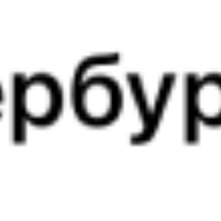
069Ь
119Е
10:58
01:19
1 пересадка
Танхой
Сенной
,
Сенная
23 ч 31 м
4 д 18 ч 21 м в пути
Выбрать дату
069Ь + 119Е
19 848 ₽
поездки
от
069Ь
585Е
10:58
00:50
1 пересадка
Танхой
Сенной
,
Сенная
20 ч 41 м
4 д 17 ч 52 м в пути
Выбрать дату
069Ь + 585Е
12 966 ₽
поездки
от
069Ь
201Ы