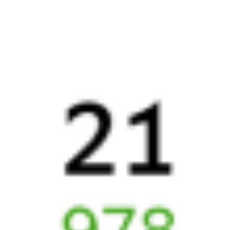
Найдём билет на поезд за вас
Даже если сейчас нет мест
Искать билеты
Узнайте расписание движения пассажирских поездов РЖД
из Танхого в Сенной. Будьте внимательны, расписание может
измениться. На этой странице вы видите актуальное расписание
движения поездов в 2026 году.
Подробнее о покупке билетов
РЖД
А ещё здесь можно найти
Обратные билеты из Танхого в Сенной
Авиабилеты
Танхой
→
Сенной
Отели Сенного
Купить билеты на поезд в
Сенной