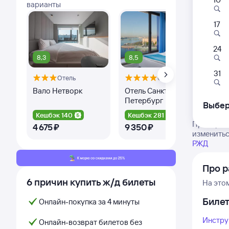
варианты
17
24
8,3
8,5
31
Отель
Отель
Оте
Вало Нетворк
Отель Санкт-
Пи
Петербург
Выбер
Кешбэк 140
Кешбэк 281
Ке
Проверьте
4 ⁠675 ⁠₽
9 ⁠350 ⁠₽
8 ⁠
изменитьс
РЖД
Про р
6 причин купить ж/д билеты
На это
Биле
Онлайн-покупка за 4 минуты
Инстру
Онлайн-возврат билетов без