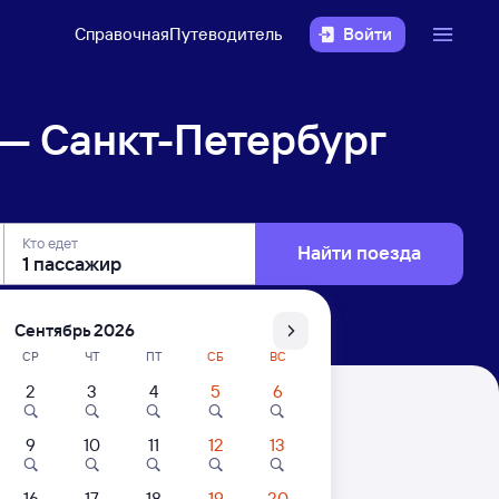
Справочная
Путеводитель
Войти
— Санкт-Петербург
Кто едет
Найти поезда
Сентябрь 2026
СР
ЧТ
ПТ
СБ
ВС
2
3
4
5
6
рг Ладож.
9
10
11
12
13
16
17
18
19
20