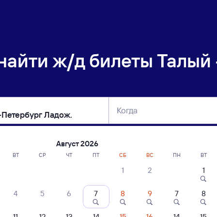
 найти
ж/д билеты Талый 
Когда
тербург
Москва
Сегодня
Завтра
Август 2026
ВТ
СР
ЧТ
ПТ
СБ
ВС
ПН
ВТ
1
2
1
сание поездов Талый — Санкт-Петербу
4
5
6
7
8
9
7
8
11
12
13
14
15
16
14
15