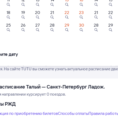
18
19
20
21
22
23
21
22
25
26
27
28
29
30
28
29
8,9
8,5
Нет рейсов по этому
Измените место отправления или при
ль
Отель
Отель
другой транспо
кадЭли
Mercure Hotel and
Меблированна
Residences Saint
комната на
ите дату
Petersburg
Английском
шбэк 264
Кешбэк 255
Кешбэк 90
проспекте 17- 19
 актуальное расписание рейсов РЖД из Талого в Санкт-Петербу
800 ⁠₽
8 ⁠500 ⁠₽
3 ⁠000 ⁠₽
я. На сайте TUTU вы сможете узнать актуальное расписание дви
асписание Талый — Санкт-Петербург Ладож.
м направлении курсирует 0 поездов.
ты РЖД
кция по приобретению билетов
Способы оплаты
Правила работ