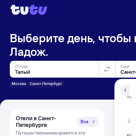
Выберите день, чтобы
Ладож.
Откуда
Куда
Москва
Санкт-Петербург
Санкт-Пе
ПН
Распи
Отели в Санкт-
3
Все
Петербурге
Путешественникам нравятся эти
10