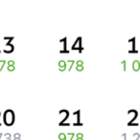
Способы оплаты
Правила работы сервиса
Про расписание Таллин — Москва
По данному направлению курсирует 0 поездов.
Ищете как добраться из
Таллина
до
Москвы
или как доехать на
поезде?
Попробуйте заказать и купить железнодорожный билет по
маршруту
Таллин
–
Москва
через интернет прямо сейчас.
Путешественникам
Справочная
Путеводитель по странам
Бонусная программа
Подарочные сертификаты