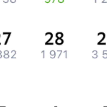
Компания
История Туту.ру
Вакансии
Обратная связь
Контактная информация
Партнерам
Реклама на Туту.ру
Партнерская программа
Загрузите в
App Store
Загрузите в
Google Play
Загрузите в