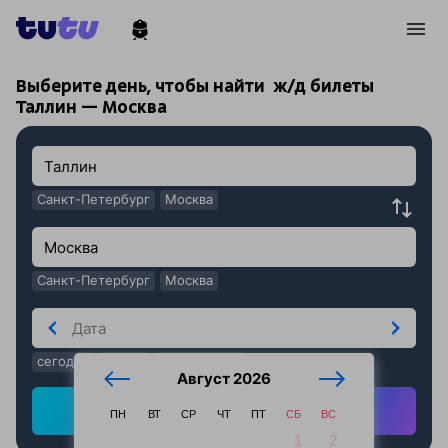
!
!
Выберите день, чтобы найти
ж/д билеты
Таллин — Москва
Санкт-Петербург
Москва
Санкт-Петербург
Москва
сегодня
завтра
послезавтра
Август 2026
Найти ж/д билеты
ПН
ВТ
СР
ЧТ
ПТ
СБ
ВС
1
2