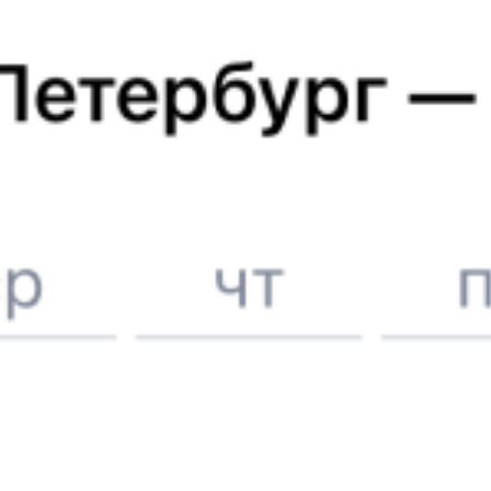
Метро в г. Москва
Билеты на поезд в
Москву
Отели в Москве
Поддержка 24/7 на Туту
6 причин купить ж/д билеты именно здесь
Онлайн-покупка за 4 минуты
Онлайн-возврат билетов без очереди в кассу
Выбор любимых мест на схемах вагонов
Подробные ответы на вопросы о поездке или покупке
СМС-сопровождение до посадки в поезд
Оформление без регистрации на сайте