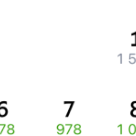
Частые вопросы
Что нужно, чтобы сесть в поезд?
Как поменять билет на другую дату или на другой поезд?
Как вернуть билет?
Что делать, если ошибся при вводе данных пассажира?
Как перевезти животное в поезде?
Как получить отчетные документы для бухгалтерии?
Что делать, если оплата не проходит?
Билеты РЖД
Вы можете заказать электронный жд билет и
железнодорожный билет на бланке РЖД.
Если вас интересует цена билета на поезд от
Таллина
до
Москвы
, то укажите дату поездки. При этом вы увидите
стоимость билетов во всех доступных вагонах (плацкарт, купе
и др.) и сможете купить жд билеты
Таллин
–
Москва
онлайн.
Инструкция по приобретению билетов