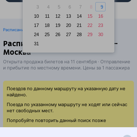
3
4
5
6
7
8
9
10
11
12
13
14
15
16
17
18
19
20
21
22
23
·
Расписание поездов
Ж/д билеты Таллин → Москва
24
25
26
27
28
29
30
Расписание поездов Таллин —
31
Москва
Открыта продажа билетов на 11 сентября · Отправление
и прибытие по местному времени. Цены за 1 пассажира
Поездов по данному маршруту на указанную дату не
найдено.
Поезда по указанному маршруту не ходят или сейчас
нет свободных мест.
Попробуйте повторить данный поиск позже