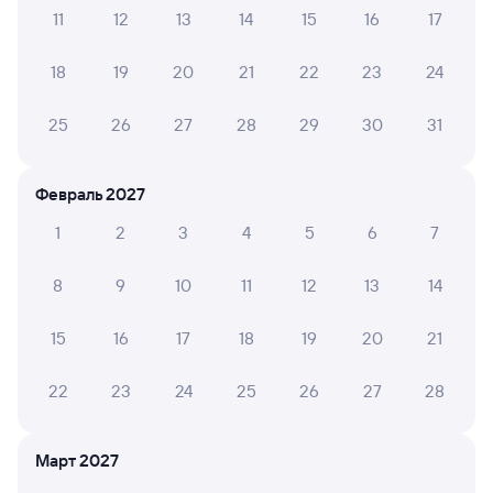
11
12
13
14
15
16
17
Посмотрите расписание поездов дальнего следования РЖД
18
19
20
21
22
23
24
из Табунов в Муром-1. Будьте внимательны, график может
быть скорректирован. На сайте tutu.ru вы можете узнать
25
26
27
28
29
30
31
актуальное расписание движения поездов в 2026 году.
Подробнее о покупке билетов РЖД
Февраль 2027
Про расписание Табуны — Муром-1
По данному маршруту ходит 0 поездов.
1
2
3
4
5
6
7
Билеты РЖД
8
9
10
11
12
13
14
Инструкция по приобретению билетов
15
16
17
18
19
20
21
Способы оплаты
Правила работы сервиса
А ещё здесь можно найти
22
23
24
25
26
27
28
Обратные билеты из Табунов в Муром-1
Март 2027
Отели Мурома