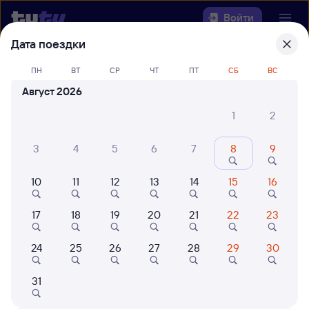
Войти
Дата поездки
Выберите день, чтобы найти
ж/д
ПН
ВТ
СР
ЧТ
ПТ
СБ
ВС
билеты Табуны — Муром-1
Август 2026
Откуда
1
2
Куда
3
4
5
6
7
8
9
10
11
12
13
14
15
16
Когда
17
18
19
20
21
22
23
Кто едет
24
25
26
27
28
29
30
Найти поезда
31