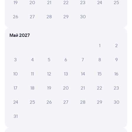
19
20
21
22
23
24
25
Подробные ответы на вопросы о поездке или
покупке
26
27
28
29
30
СМС-сопровождение до посадки в поезд
Оформление без регистрации на сайте
Май 2027
1
2
Частые вопросы
3
4
5
6
7
8
9
Что нужно, чтобы сесть в поезд?
10
11
12
13
14
15
16
Как поменять билет на другую дату или
на другой поезд?
17
18
19
20
21
22
23
Как вернуть билет?
Что делать, если ошибся при вводе данных
24
25
26
27
28
29
30
пассажира?
31
Как перевезти животное в поезде?
Как получить отчетные документы для