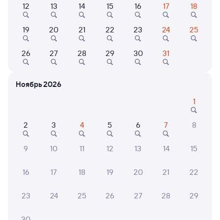
12
13
14
15
16
17
18
010Н
Проходящий
6,3
19
20
21
22
23
24
25
20 ч 22 м в пути
13:05
10:27
26
27
28
29
30
31
Свободный
Ружино
из Москвы Ярославской
Лесозаводск
в Владивосток (ж/д вокзал)
Ноябрь 2026
Дни следования
ближайшие: 10, 11, 12 августа
Маршрут
1
Плацкарт
Купе
СВ
2
3
4
5
6
7
8
от
3 ⁠631 ⁠₽
от
4 ⁠876 ⁠₽
от
16 ⁠626 ⁠₽
Выберите дату
9
10
11
12
13
14
15
16
17
18
19
20
21
22
Найдём билет на поезд за вас
Даже если сейчас нет мест
23
24
25
26
27
28
29
Искать билеты
30