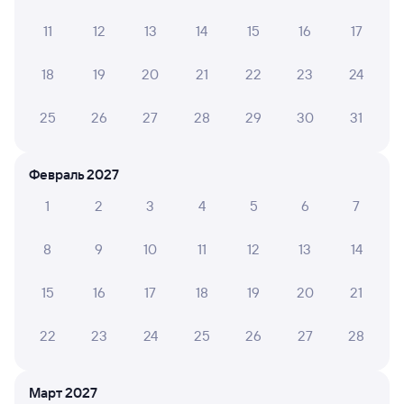
отрицательные мнения
11
12
13
14
15
16
17
АНАСТАСИЯ Ш.
8
05 августа 2026 • Поезд 002Э «Россия»
18
19
20
21
22
23
24
В Вагоне не работал туалет, в вагоне 3 - был один
туалет только. очень не удобно.
25
26
27
28
29
30
31
Февраль 2027
Александр Т.
4
05 августа 2026 • Поезд 002Э «Россия»
1
2
3
4
5
6
7
Поезд норм но опоздал на 3 часа
8
9
10
11
12
13
14
15
16
17
18
19
20
21
ЛИАНА Т.
10
04 августа 2026 • Поезд 002Э «Россия»
22
23
24
25
26
27
28
Приятное и впечатление и поездка. Спасибо большое
Март 2027