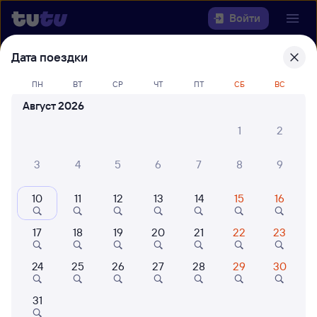
Войти
Дата поездки
Выберите день, чтобы найти
ж/д
билеты Свободный — Ружино
ПН
ВТ
СР
ЧТ
ПТ
СБ
ВС
Август 2026
Откуда
1
2
Куда
3
4
5
6
7
8
9
Когда
10
11
12
13
14
15
16
Кто едет
17
18
19
20
21
22
23
24
25
26
27
28
29
30
Найти поезда
31