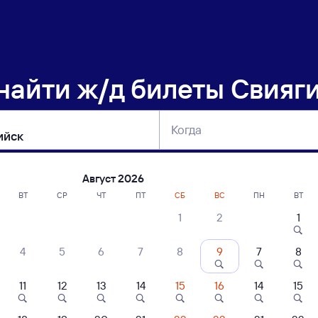
 найти
ж/д билеты Свияг
Когда
тербург
Москва
Сегодня
Завтра
Август 2026
ВТ
СР
ЧТ
ПТ
СБ
ВС
ПН
ВТ
1
2
1
сание поездов Свиягино — Уссурийск
4
5
6
7
8
9
7
8
ние поездов Уссурийск — Свиягино
дажа билетов на 6 ноября. Отправление и прибытие по местному времени
11
12
13
14
15
16
14
15