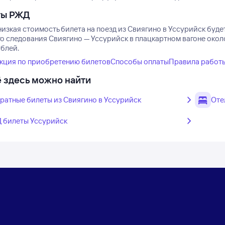
ты РЖД
изкая стоимость билета на поезд из Свиягино в Уссурийск будет
о следования Свиягино — Уссурийск в плацкартном вагоне около
ублей.
кция по приобретению билетов
Способы оплаты
Правила работ
 здесь можно найти
ратные билеты из Свиягино в Уссурийск
Оте
 билеты Уссурийск