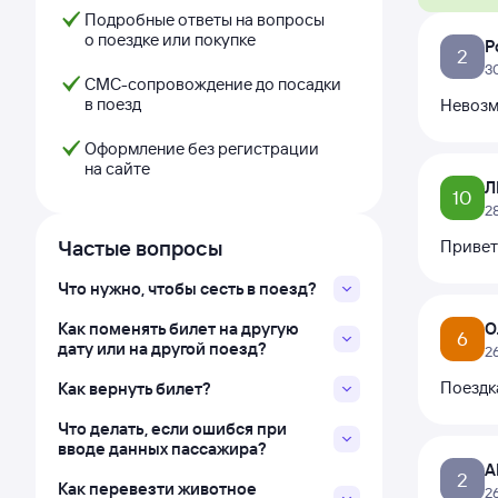
Подробные ответы на вопросы
о поездке или покупке
Р
2
3
СМС-сопровождение до посадки
в поезд
Невозм
Оформление без регистрации
на сайте
Л
10
2
Частые вопросы
Привет
Что нужно, чтобы сесть в поезд?
Как поменять билет на другую
О
6
дату или на другой поезд?
2
Поездка
Как вернуть билет?
Что делать, если ошибся при
вводе данных пассажира?
А
2
Как перевезти животное
2