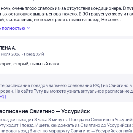
 ночь, очень плохо спалось из-за отсутствия кондиционера. В п
нных остановках дышать снова тяжело. В 30 градусную жару и п
й, к сожалению, не посмотрели отзывы на поезд. Не сове...
ь полностью
ЛЕНА А.
4 июля 2026 • Поезд 351Й
жарко, старый, пыльный вагон
е расписание поездов дальнего следования РЖД из Свиягино в 
рован. На сайте Туту вы можете узнать актуальное расписание д
РЖД
асписание Свиягино — Уссурийск
оездки выходит 3 часа 3 минуты.
Поезда из Свиягино в Уссурий
у ходит 1 поезд.
Ищете, как доехать из Свиягино до Уссурийск
нировать ржд билет по маршруту Свиягино — Уссурийск онлайн н