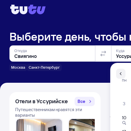
Выберите день, чтобы
Откуда
Куда
Москва
Санкт-Петербург
Санкт-Пе
ПН
Распи
Отели в Уссурийске
Все
3
Путешественникам нравятся эти
Расписа
варианты
Открыта про
10