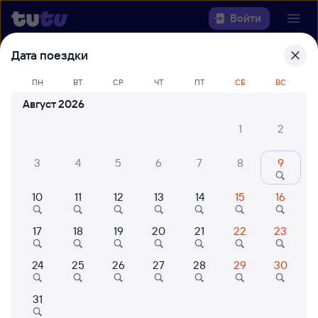
Войти
Дата поездки
Выберите день, чтобы найти
ж/д
ПН
ВТ
СР
ЧТ
ПТ
СБ
ВС
билеты Сущёво — Псков-Пасс.
Август 2026
Откуда
1
2
Куда
3
4
5
6
7
8
9
Когда
10
11
12
13
14
15
16
Кто едет
17
18
19
20
21
22
23
24
25
26
27
28
29
30
Найти поезда
31