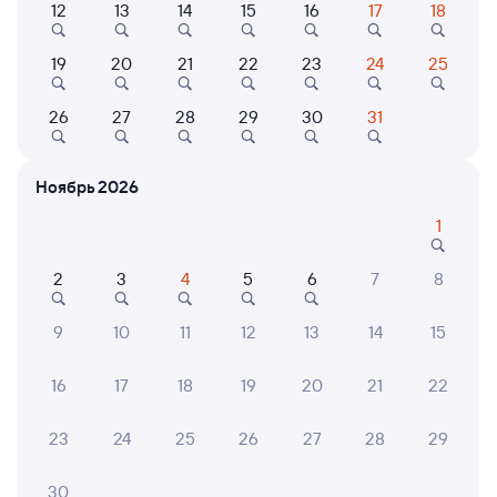
12
13
14
15
16
17
18
Найдём билет на поезд за вас
Даже если сейчас нет мест
19
20
21
22
23
24
25
Искать билеты
26
27
28
29
30
31
Отели в Пскове
Все
Ноябрь 2026
Путешественникам нравятся эти варианты
1
2
3
4
5
6
7
8
7,7
7,8
9,1
9
10
11
12
13
14
15
Отель
Отель
16
17
18
19
20
21
22
Гостиница
Rizhskaya hotel
Барс
Октябрьская
23
24
25
26
27
28
29
2 ⁠081 ⁠₽
2 ⁠577 ⁠₽
6 ⁠000
30