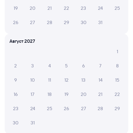
19
20
21
22
23
24
25
Отели Пскова
26
27
28
29
30
31
Купить жд билеты Псков
Расписание автобусов Бежаницы — Псков
Август 2027
1
2
3
4
5
6
7
8
9
10
11
12
13
14
15
16
17
18
19
20
21
22
23
24
25
26
27
28
29
30
31