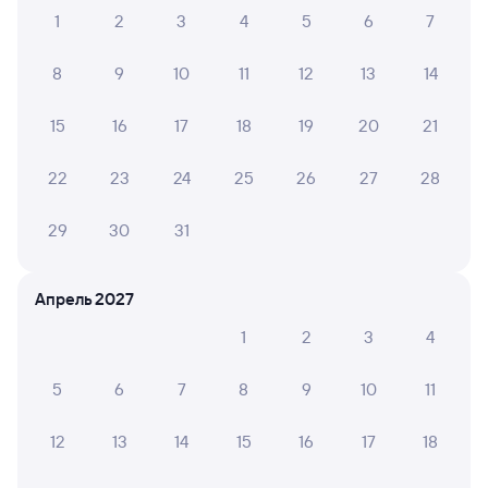
1
2
3
4
5
6
7
6 причин купить ж/д билеты
8
9
10
11
12
13
14
Онлайн-покупка за 4 минуты
15
16
17
18
19
20
21
Онлайн-возврат билетов без очереди в кассу
22
23
24
25
26
27
28
Выбор любимых мест на схемах вагонов
Подробные ответы на вопросы о поездке или
29
30
31
покупке
СМС-сопровождение до посадки в поезд
Апрель 2027
Оформление без регистрации на сайте
1
2
3
4
5
6
7
8
9
10
11
Частые вопросы
12
13
14
15
16
17
18
Что нужно, чтобы сесть в поезд?