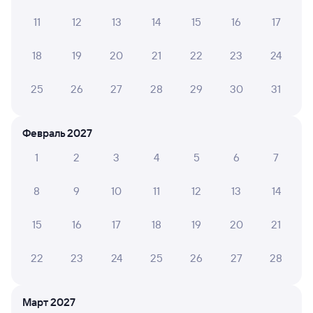
НАТАЛЬЯ Ч.
10
11
12
13
14
15
16
17
25 июня 2026 • Поезд 059Е «Тюмень»
Спасибо, хорошо и спокойно доехали. Всё
18
19
20
21
22
23
24
чисто,аккуратно
25
26
27
28
29
30
31
АЛЕКСАНДР Р.
8
Февраль 2027
18 июня 2026 • Поезд 059Е «Тюмень»
Есть розетки у каждой шконки. Из минусов-
1
2
3
4
5
6
7
невозможность оплаты qr- кодом. И нет Wi-Fi.
8
9
10
11
12
13
14
Екатерина М.
15
16
17
18
19
20
21
10
30 мая 2026 • Поезд 059Е «Тюмень»
Очень удобный и комфортабельный поезд. Чистый
22
23
24
25
26
27
28
туалет, шторки,которые легко поднимаются. Все
понавилось!
Март 2027