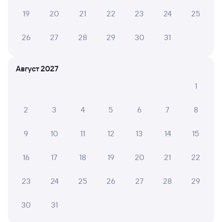
19
20
21
22
23
24
25
Отели Мурома
Другие авиарейсы из Сургута
26
27
28
29
30
31
Железнодорожные билеты до Мурома
Август 2027
Вокзал Сургут
1
2
3
4
5
6
7
8
9
10
11
12
13
14
15
16
17
18
19
20
21
22
23
24
25
26
27
28
29
30
31