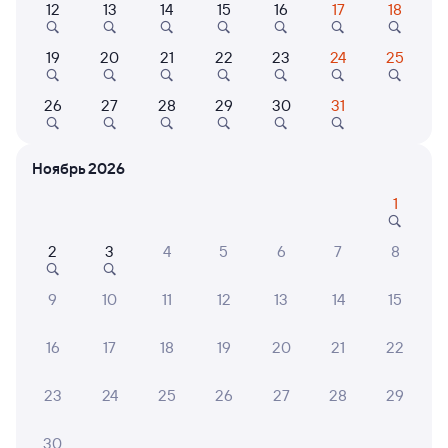
12
13
14
15
16
17
18
Найдём билет на поезд за вас
19
20
21
22
23
24
25
Даже если сейчас нет мест
26
27
28
29
30
31
Искать билеты
Ноябрь 2026
Отели в Муроме
Все
1
Путешественникам нравятся эти варианты
2
3
4
5
6
7
8
9
10
11
12
13
14
15
9,0
8,6
9,4
16
17
18
19
20
21
22
Отель
Отель
X.ROOM
Отель Дом Купца
Гост
23
24
25
26
27
28
29
Сыромятникова
8 ⁠900 ⁠₽
3 ⁠777 ⁠₽
16 ⁠20
30