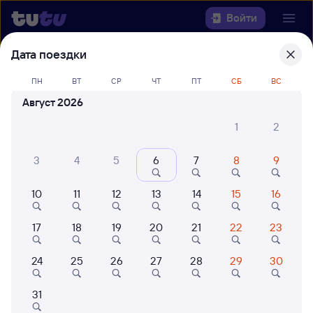
Войти
Дата поездки
Выберите день, чтобы найти
ж/д
билеты Сургут — Муром-1
ПН
ВТ
СР
ЧТ
ПТ
СБ
ВС
Август 2026
22 года работаем для вас
42 млн путешествуют с на
1
2
Откуда
3
4
5
6
7
8
9
Куда
10
11
12
13
14
15
16
Когда
17
18
19
20
21
22
23
Кто едет
24
25
26
27
28
29
30
Найти поезда
31