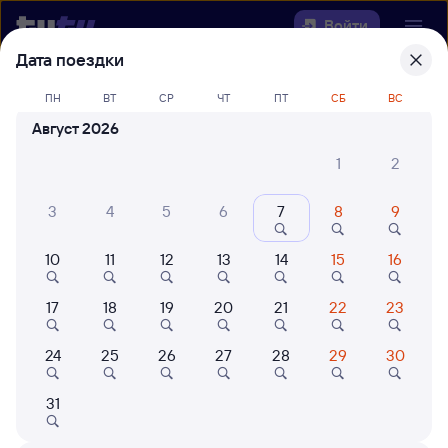
Войти
Дата поездки
Выберите день, чтобы найти
ж/д
ПН
ВТ
СР
ЧТ
ПТ
СБ
ВС
билеты Сура — Некоуз
Август 2026
Откуда
1
2
Куда
3
4
5
6
7
8
9
10
11
12
13
14
15
16
Когда
17
18
19
20
21
22
23
Кто едет
24
25
26
27
28
29
30
Найти поезда
31