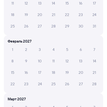
11
12
13
14
15
16
17
Обратные билеты из Суры в Некоуз
18
19
20
21
22
23
24
Отели
25
26
27
28
29
30
31
Железнодорожные билеты до Нового
Некоуза
Февраль 2027
1
2
3
4
5
6
7
8
9
10
11
12
13
14
15
16
17
18
19
20
21
22
23
24
25
26
27
28
Март 2027