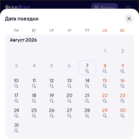
Войти
Дата поездки
Выберите день, чтобы найти
ж/д
ПН
ВТ
СР
ЧТ
ПТ
СБ
ВС
билеты Сунгач — Кенада
Август 2026
Откуда
1
2
Куда
3
4
5
6
7
8
9
10
11
12
13
14
15
16
Когда
17
18
19
20
21
22
23
Кто едет
24
25
26
27
28
29
30
Найти поезда
31