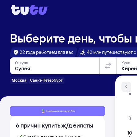
Выберите день, чтобы
22 года работаем для вас
42 млн путешествуют с
Откуда
Куда
Москва
Санкт-Петербург
Санкт-Пе
ПН
Распи
3
6 причин купить ж/д билеты
10