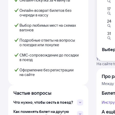
Онлайн-покупка за 4 минуты
17
Онлайн-возврат билетов без
очереди в кассу
24
Выбор любимых мест на схемах
вагонов
31
Подробные ответы на вопросы
о поездке или покупке
Выбер
СМС-сопровождение до посадки
Узнайте а
в поезд
На сайте 
Оформление без регистрации
на сайте
Про р
Между 
Частые вопросы
Биле
Что нужно, чтобы сесть в поезд?
Инстру
А ещё
Как поменять билет на другую