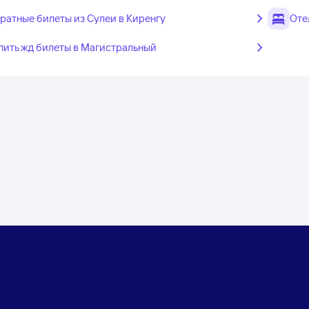
ратные билеты из Сулеи в Киренгу
Оте
пить жд билеты в Магистральный