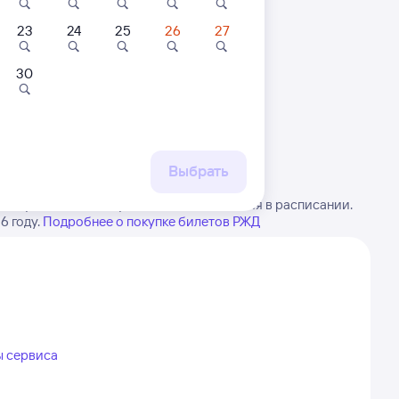
23
24
25
26
27
30
 маршруту
бытия, либо посмотрите
рт
Выбрать
енгу. Имейте в виду, возможны изменения в расписании.
6 году.
Подробнее о покупке билетов РЖД
ы сервиса