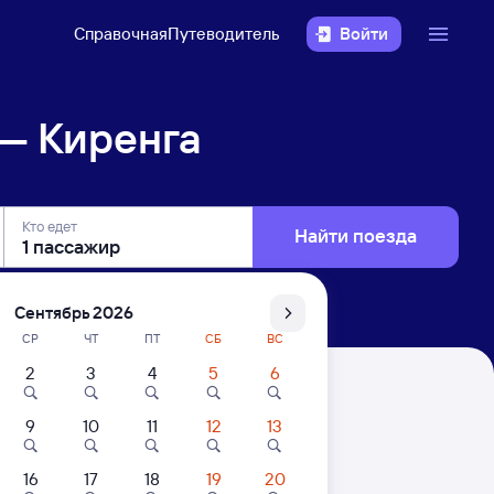
Справочная
Путеводитель
Войти
— Киренга
Кто едет
Найти поезда
Сентябрь 2026
СР
ЧТ
ПТ
СБ
ВС
2
3
4
5
6
9
10
11
12
13
16
17
18
19
20