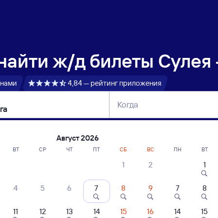
 найти
ж/д билеты Сулея 
 нами
4,84 — рейтинг приложения
Когда
тербург
Москва
Сегодня
Завтра
Август 2026
ВТ
СР
ЧТ
ПТ
СБ
ВС
ПН
ВТ
1
2
1
сание поездов Сулея — Киренга
4
5
6
7
8
9
7
8
11
12
13
14
15
16
14
15