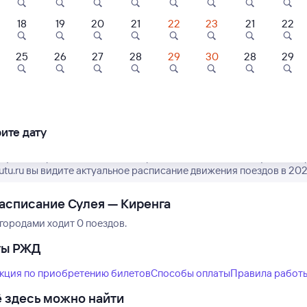
18
19
20
21
22
23
21
22
25
26
27
28
29
30
28
29
Нет рейсов по этому
Измените место отправления или при
другой транспо
ите дату
ктуальное расписание пассажирских поездов РЖД из Сулеи в Кир
tutu.ru вы видите актуальное расписание движения поездов в 202
асписание Сулея — Киренга
городами ходит 0 поездов.
ты РЖД
кция по приобретению билетов
Способы оплаты
Правила работ
 здесь можно найти