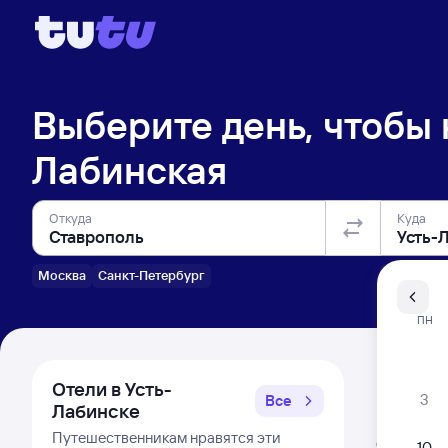
Выберите день, чтобы
Лабинская
Откуда
Куда
Москва
Санкт-Петербург
Санкт-Пе
ПН
Распи
Отели в Усть-
3
Все
Лабинске
Расписа
Путешественникам нравятся эти
Открыта про
10