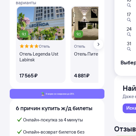
варианты
17
553
15:5
24
9,1
9,1
Ставро
31
Отель
Отель
Оте
Отель Legenda Ust
Отель Питер
Вер
Labinsk
Дни с
Выбер
Ке
17 ⁠565 ⁠₽
4 ⁠881 ⁠₽
3 ⁠
Най
Даже 
6 причин купить ж/д билеты
Иск
Онлайн-покупка за 4 минуты
Отзыв
Онлайн-возврат билетов без