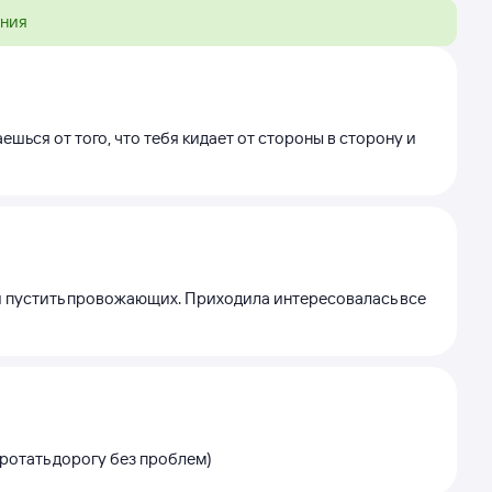
ения
шься от того, что тебя кидает от стороны в сторону и
ли пустить провожающих. Приходила интересовалась все
ротать дорогу без проблем)