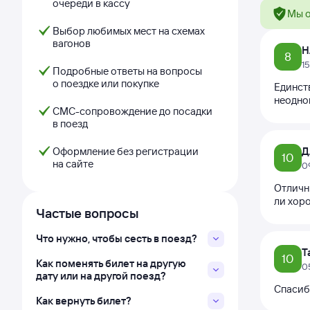
очереди в кассу
Мы о
Выбор любимых мест на схемах
вагонов
Н
8
1
Подробные ответы на вопросы
о поездке или покупке
Единств
неодно
СМС-сопровождение до посадки
в поезд
Оформление без регистрации
Д
10
на сайте
0
Отличн
ли хоро
Частые вопросы
Что нужно, чтобы сесть в поезд?
Т
10
Как поменять билет на другую
0
дату или на другой поезд?
Спасиб
Как вернуть билет?