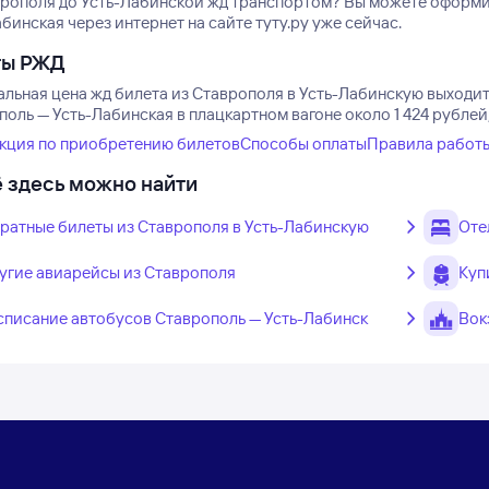
врополя до Усть-Лабинской жд транспортом? Вы можете оформит
бинская через интернет на сайте туту.ру уже сейчас.
ты РЖД
льная цена жд билета из Ставрополя в Усть-Лабинскую выходит 
оль — Усть-Лабинская в плацкартном вагоне около 1 424 рублей,
кция по приобретению билетов
Способы оплаты
Правила работ
 здесь можно найти
ратные билеты из Ставрополя в Усть-Лабинскую
Оте
угие авиарейсы из Ставрополя
Куп
списание автобусов Ставрополь — Усть-Лабинск
Вок