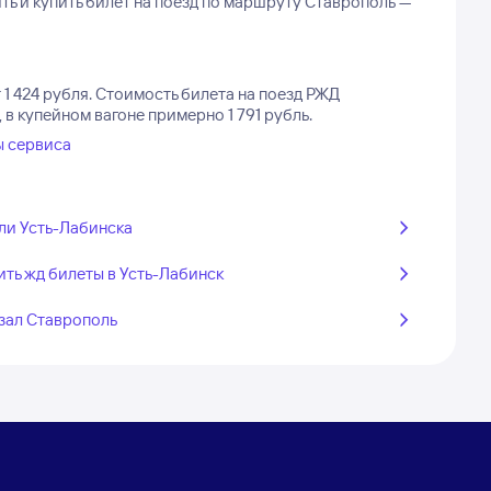
ь и купить билет на поезд по маршруту Ставрополь —
1 424 рубля.
Стоимость билета на поезд РЖД
 в купейном вагоне примерно 1 791 рубль.
ы сервиса
ли Усть-Лабинска
ить жд билеты в Усть-Лабинск
зал Ставрополь