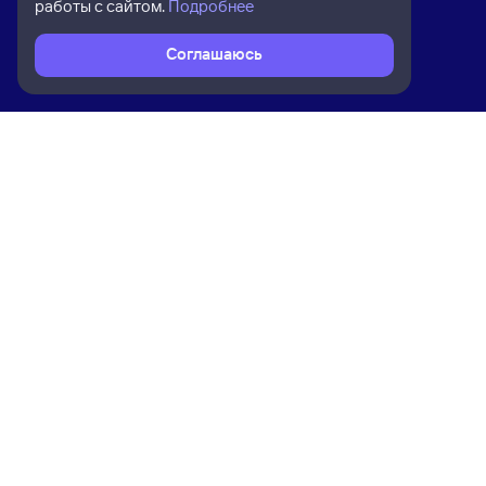
работы с сайтом.
Подробнее
Соглашаюсь
Расписание поездов
Ж/д билеты Ставрополь → Усть-Ла
Ком
Приложение Туту
О на
Вака
Конт
Прав