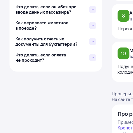
Что делать, если ошибся при
вводе данных пассажира?
А
8
1
Как перевезти животное
в поезде?
Персон
Как получить отчетные
документы для бухгалтерии?
М
10
Что делать, если оплата
1
не проходит?
Подушк
холодно
Проверьте
На сайте 
Про р
Примерн
Кропот