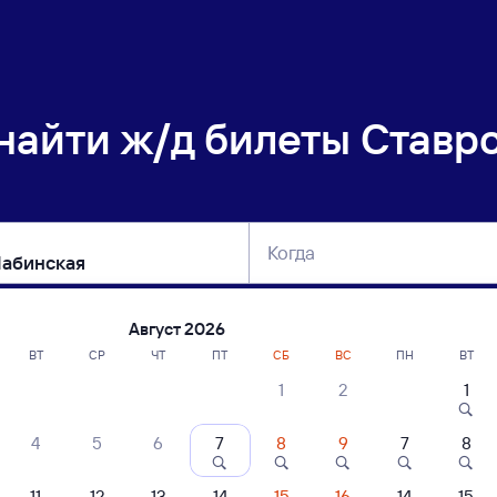
 найти
ж/д билеты Ставро
Когда
тербург
Москва
Сегодня
Завтра
Август 2026
ВТ
СР
ЧТ
ПТ
СБ
ВС
ПН
ВТ
1
2
1
сание поездов Ставрополь — Усть-Лаб
4
5
6
7
8
9
7
8
ние поездов Усть-Лабинская — Ставрополь
дажа билетов на 4 ноября. Отправление и прибытие по местному времени
11
12
13
14
15
16
14
15