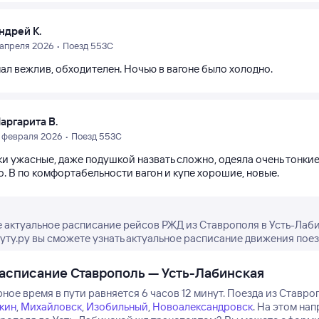
ндрей К.
1 апреля 2026 • Поезд 553С
ал вежлив, обходителен. Ночью в вагоне было холодно.
аргарита В.
4 февраля 2026 • Поезд 553С
и ужасные, даже подушкой назвать сложно, одеяла очень тонкие
. В по комфортабельности вагон и купе хорошие, новые.
 актуальное расписание рейсов РЖД из Ставрополя в Усть-Лаб
туту.ру вы сможете узнать актуальное расписание движения поез
асписание Ставрополь — Усть-Лабинская
ое время в пути равняется 6 часов 12 минут.
Поезда из Ставроп
кин
,
Михайловск
,
Изобильный
,
Новоалександровск
.
На этом нап