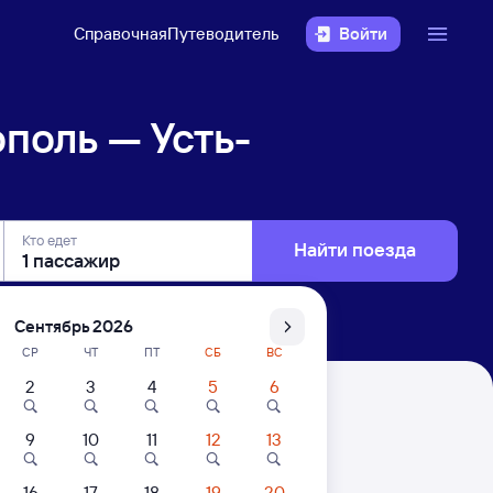
Справочная
Путеводитель
Войти
поль — Усть-
Кто едет
Найти поезда
Сентябрь 2026
СР
ЧТ
ПТ
СБ
ВС
2
3
4
5
6
инская
9
10
11
12
13
. Цены за 1 пассажира
16
17
18
19
20