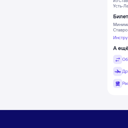
из Ста
Усть-Ла
Биле
Минима
Ставроп
Инстру
А ещё
Об
Др
Ра