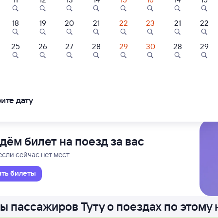
18
19
20
21
22
23
21
22
С
Проходящий
6 ч 12 м в пути
6
22:08
25
26
27
28
29
30
28
29
8,8
поль
Усть-Лаб
ль
Мини-отель
Отель
Усть-Л
в
хняя Этока
Мини-Отель
ЭТОКА
Олимпия
ледования
ближайшие: 6, 8, 10 октября
Ма
ите дату
шбэк 102
Кешбэк 108
400 ⁠₽
2 ⁠400 ⁠₽
3 ⁠600 ⁠₽
дём билет на поезд за вас
если сейчас нет мест
ать билеты
ы пассажиров Туту о поездах по этому