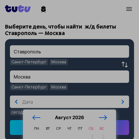
!
!
Выберите день, чтобы найти
ж/д билеты
Ставрополь — Москва
Санкт-Петербург
Москва
Санкт-Петербург
Москва
сегодня
завтра
послезавтра
Август 2026
Найти ж/д билеты
ПН
ВТ
СР
ЧТ
ПТ
СБ
ВС
1
2