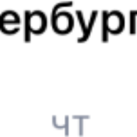
Выбрать дату
395С + 143Й
8 764 ₽
поездки
от
395С
225*С
23:30
22:19
1 пересадка
Ставрополь
Москва
,
Москва ВК
12 ч 53 м
Восточный
1 д 22 ч 49 м в пути
в Москву
Выбрать дату
395С + 226С
8 190 ₽
поездки
от
395С
003С
Кавказ (двухэтажный)
23:30
20:25
1 пересадка
Ставрополь
Москва
,
Москва
19 ч 55 м
Казанская
1 д 20 ч 55 м в пути
в Москву