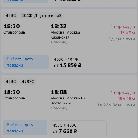
453С
104Ж
Двухэтажный
18:30
18:32
1 пересадка
Ставрополь
Москва
,
Москва
15 ч 9 м
Казанская
2 д 2 м в пути
в Москву
Выбрать дату
453С + 104Ж
15 859 ₽
поездки
от
453С
479*С
18:30
18:08
1 пересадка
Ставрополь
Москва
,
Москва ВК
15 ч 25 м
Восточный
1 д 23 ч 38 м в пути
в Москву
Выбрать дату
453С + 480С
7 660 ₽
поездки
от