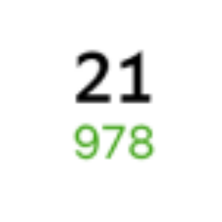
Оформление без регистрации на сайте
Частые вопросы
Что нужно, чтобы сесть в поезд?
Как поменять билет на другую дату или на другой поезд?
Как вернуть билет?
Что делать, если ошибся при вводе данных пассажира?
Как перевезти животное в поезде?
Как получить отчетные документы для бухгалтерии?
Что делать, если оплата не проходит?
Билеты РЖД
Вы можете заказать электронный жд билет и