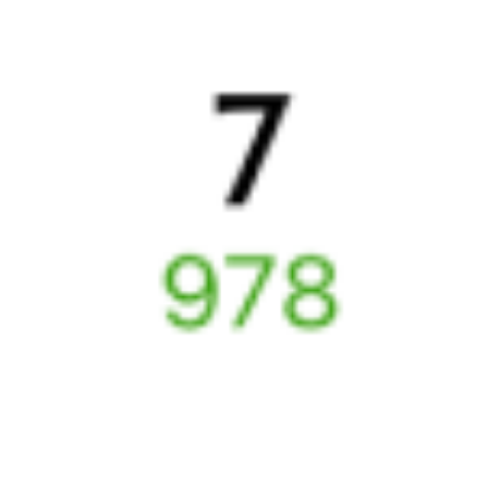
Найдём билет на поезд за вас
Даже если сейчас нет мест
Искать билеты
Узнайте расписание движения пассажирских поездов РЖД
из Ставрополя в Москву. Будьте внимательны, расписание
может измениться. На этой странице вы видите актуальное
расписание движения поездов в 2026 году.
Подробнее
о покупке билетов РЖД
А ещё здесь можно найти
Обратные билеты из Ставрополя в Москву
Авиабилеты Ставрополь — Москва
Другие авиарейсы из Ставрополя