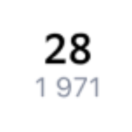
железнодорожный билет на бланке РЖД.
Если вас интересует цена билета на поезд от
Ставрополя
до
Москвы
, то укажите дату поездки. При этом вы увидите
стоимость билетов во всех доступных вагонах (плацкарт, купе
и др.) и сможете купить жд билеты
Ставрополь
–
Москва
онлайн.
Инструкция по приобретению билетов
Способы оплаты
Правила работы сервиса
Путешественникам
Справочная
Путеводитель по странам
Бонусная программа
Подарочные сертификаты
Компания