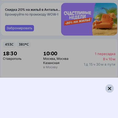
Скидка 20% на жильё в Анталье
и Даламане
Бронируйте по промокоду WOW-1
Забронировать
453С
381*С
18:30
10:00
1 пересадка
Ставрополь
Москва
,
Москва
8 ч 10 м
Казанская
1 д 15 ч 30 м в пути
в Москву
Выбрать дату
453С + 382С
7 094 ₽
поездки
от
453С
061С
Эльбрус
18:30
06:28
1 пересадка
Ставрополь
Москва
,
Москва
5 ч 18 м