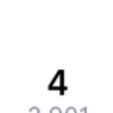
История Туту.ру
Вакансии
Обратная связь
Контактная информация
Партнерам
Реклама на Туту.ру
Партнерская программа
Загрузите в
App Store
Загрузите в
Google Play
Загрузите в
AppGallery