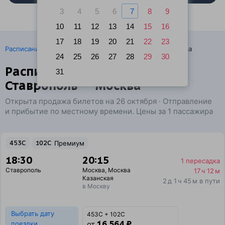
3
4
5
6
7
8
9
10
11
12
13
14
15
16
17
18
19
20
21
22
23
·
Расписание поездов
Ж/д билеты Ставрополь → Москва
24
25
26
27
28
29
30
Расписание поездов
31
Ставрополь — Москва
Открыта продажа билетов на 26 октября · Отправление
и прибытие по местному времени. Цены за 1 пассажира
453С
102С
Премиум
18:30
20:15
1 пересадка
Ставрополь
Москва
,
Москва
17 ч 12 м
Казанская
2 д 1 ч 45 м в пути
в Москву
Выбрать дату
453С + 102С
16 564 ₽
поездки
от