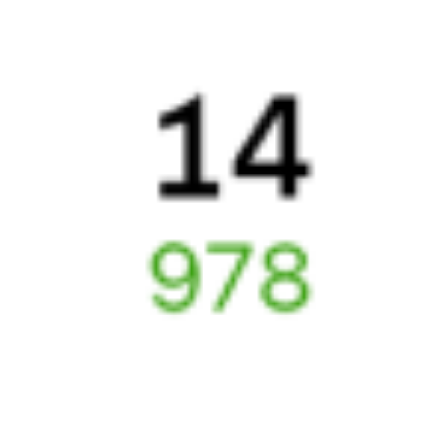
Расписание автобусов Ставрополь — Москва
Отели Москвы
Метро в г. Москва
Купить жд билеты до
Москвы
Вокзал Ставрополь
Отели в Москве
Поддержка 24/7 на Туту
6 причин купить ж/д билеты именно здесь
Онлайн-покупка за 4 минуты
Онлайн-возврат билетов без очереди в кассу
Выбор любимых мест на схемах вагонов
Подробные ответы на вопросы о поездке или покупке
СМС-сопровождение до посадки в поезд