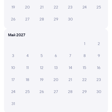
250Н
Проходящий
7,3
19
20
21
22
23
24
25
3 д 9 ч 21 м в пути
18:57
07:18
26
27
28
29
30
Сочи
Омск
из Сириуса (Олимпийского
в Новокузнецк (ж/д вокзал)
Парка)
Май 2027
Дни следования
ближайшие: 9, 12, 16 августа
Маршрут
1
2
Плацкарт
Купе
3
4
5
6
7
8
9
от
10 ⁠475 ⁠₽
от
11 ⁠191 ⁠₽
10
11
12
13
14
15
16
Выберите дату
17
18
19
20
21
22
23
Найдём билет на поезд за вас
Даже если сейчас нет мест
24
25
26
27
28
29
30
31
Искать билеты