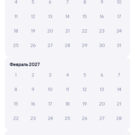
4
5
6
7
8
9
10
Сочи
Омск
из Адлера
в Читу-2
11
12
13
14
15
16
17
Дни следования
ближайшие: 10, 12, 14 августа
Маршрут
18
19
20
21
22
23
24
Плацкарт
Купе
от
9 ⁠292 ⁠₽
от
10 ⁠322 ⁠₽
25
26
27
28
29
30
31
Выберите дату
Февраль 2027
1
2
3
4
5
6
7
274С
Проходящий
7,6
3 д 22 ч 24 м в пути
18:05
19:29
8
9
10
11
12
13
14
Сочи
Омск
15
16
17
18
19
20
21
из Адлера
в Северобайкальск
22
23
24
25
26
27
28
Дни следования
Маршрут
ближайшие: 13, 20, 27 августа