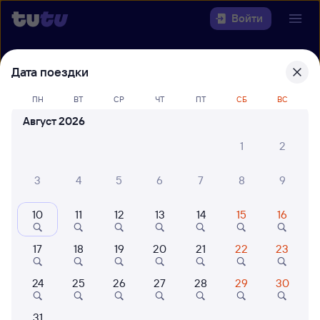
Войти
Выберите день, чтобы найти
ж/д
Дата поездки
билеты Сочи — Омск
ПН
ВТ
СР
ЧТ
ПТ
СБ
ВС
Откуда
Август 2026
1
2
Куда
3
4
5
6
7
8
9
Когда
10
11
12
13
14
15
16
Кто едет
17
18
19
20
21
22
23
Найти поезда
24
25
26
27
28
29
30
31