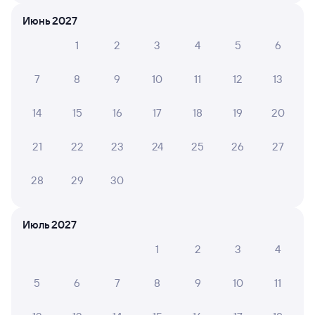
Отели в Омске
Июнь 2027
Все
Путешественникам нравятся эти варианты
1
2
3
4
5
6
7
8
9
10
11
12
13
14
15
16
17
18
19
20
9,1
8,5
Отель
Мини-отель
Отель
21
22
23
24
25
26
27
Cosmos Омск Отель
Мини-отель На
"Дому
Октябрьской
28
29
30
7 ⁠161 ⁠₽
1 ⁠770 ⁠₽
4 ⁠500
Июль 2027
Отзывы пассажиров Туту о поездах
1
2
3
4
по этому направлению
5
6
7
8
9
10
11
Мы отображаем актуальные отзывы и не удаляем
отрицательные мнения