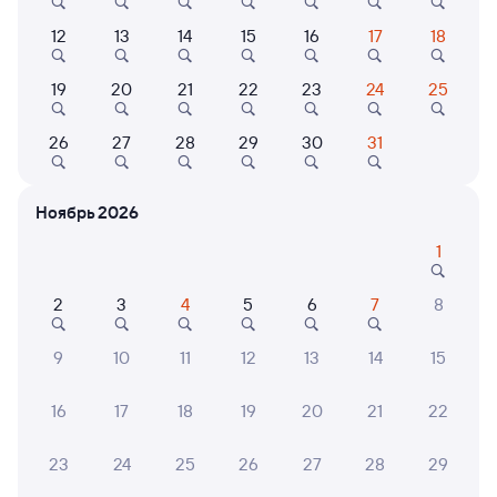
Самый быстрый
12
13
14
15
16
17
18
216С
Проходящий
7,6
19
20
21
22
23
24
25
3 д 3 ч 59 м в пути
13:59
20:58
26
27
28
29
30
31
Сочи
Омск
из Адлера
в Барнаул
Ноябрь 2026
Дни следования
ближайшие: 9, 11, 13 августа
Маршрут
1
Плацкарт
Купе
от
10 ⁠475 ⁠₽
от
13 ⁠166 ⁠₽
2
3
4
5
6
7
8
Выберите дату
9
10
11
12
13
14
15
Самый быстрый
16
17
18
19
20
21
22
116С
Проходящий
8,3
3 д 3 ч 59 м в пути
13:59
20:58
23
24
25
26
27
28
29