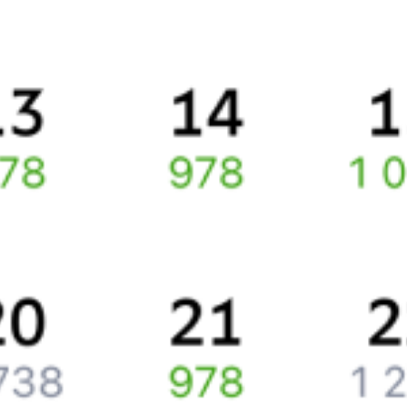
Правила работы сервиса
Про расписание Сочи — Кутум
По выбранному направлению курсирует 0 поездов.
Ищете как добраться из
Сочи
до
Астрахани
или как доехать на
поезде?
Вы можете заказать и купить железнодорожный билет
Сочи
–
Астрахань
через интернет уже сейчас.
Путешественникам
Справочная
Путеводитель по странам
Бонусная программа
Подарочные сертификаты
Компания