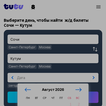
!
!
Выберите день, чтобы найти
ж/д билеты
Сочи — Кутум
Санкт-Петербург
Москва
Санкт-Петербург
Москва
сегодня
завтра
послезавтра
Август 2026
Найти ж/д билеты
ПН
ВТ
СР
ЧТ
ПТ
СБ
ВС
1
2