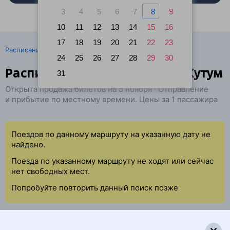
3
4
5
6
7
8
9
10
11
12
13
14
15
16
17
18
19
20
21
22
23
·
Расписание поездов
Ж/д билеты Сочи → Астрахань
24
25
26
27
28
29
30
Расписание поездов Сочи — Кутум
31
Открыта продажа билетов на 5 ноября · Отправление
и прибытие по местному времени. Цены за 1 пассажира
Поездов по данному маршруту на указанную дату не
найдено.
Поезда по указанному маршруту не ходят или сейчас
нет свободных мест.
Попробуйте повторить данный поиск позже
Найдём билет на поезд за вас