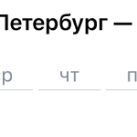
Вокзал Сочи
Отели в Астрахани
Поддержка 24/7 на Туту
6 причин купить ж/д билеты именно здесь
Онлайн-покупка за 4 минуты
Онлайн-возврат билетов без очереди в кассу
Выбор любимых мест на схемах вагонов
Подробные ответы на вопросы о поездке или покупке
СМС-сопровождение до посадки в поезд
Оформление без регистрации на сайте
Частые вопросы