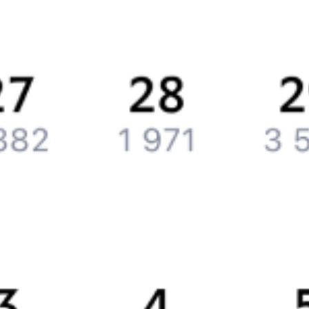
История Туту.ру
Вакансии
Обратная связь
Контактная информация
Партнерам
Реклама на Туту.ру
Партнерская программа
Загрузите в
App Store
Загрузите в
Google Play
Загрузите в
AppGallery