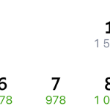
Что нужно, чтобы сесть в поезд?
Как поменять билет на другую дату или на другой поезд?
Как вернуть билет?
Что делать, если ошибся при вводе данных пассажира?
Как перевезти животное в поезде?
Как получить отчетные документы для бухгалтерии?
Что делать, если оплата не проходит?
Билеты РЖД
Вы можете заказать электронный жд билет и
железнодорожный билет на бланке РЖД.
Если вас интересует цена билета на поезд от
Сочи
до
Астрахани
, то укажите дату поездки. При этом вы увидите
стоимость билетов во всех доступных вагонах (плацкарт, купе
и др.) и сможете купить жд билеты
Сочи
–
Астрахань
онлайн.
Инструкция по приобретению билетов
Способы оплаты