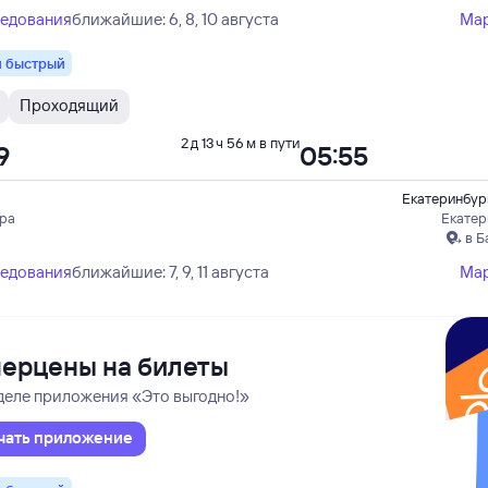
ледования
ближайшие: 6, 8, 10 августа
Ма
 быстрый
Проходящий
2 д 13 ч 56 м в пути
9
05:55
Екатеринбур
ера
Екатер
в Б
ледования
ближайшие: 7, 9, 11 августа
Ма
ерцены на билеты
деле приложения «Это выгодно!»
чать приложение