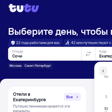
Выберите день, чтобы
22 года работаем для вас
42 млн путешествуют с
Откуда
Куда
Москва
Санкт-Петербург
Санкт-Пе
ПН
Распи
Отели в
3
Все
Екатеринбурге
Расписа
Путешественникам нравятся эти
Открыта про
10
варианты