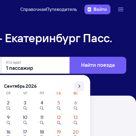
Справочная
Путеводитель
Войти
 Екатеринбург Пасс.
Кто едет
Найти поезда
Сентябрь 2026
СР
ЧТ
ПТ
СБ
ВС
2
3
4
5
6
сс.
9
10
11
12
13
. Цены за 1 пассажира
16
17
18
19
20