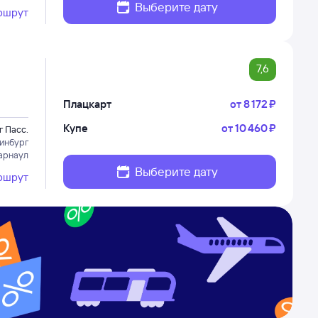
Выберите дату
ршрут
7,6
Плацкарт
от
8 ⁠172 ⁠₽
Купе
от
10 ⁠460 ⁠₽
г Пасс.
инбург
арнаул
Выберите дату
ршрут