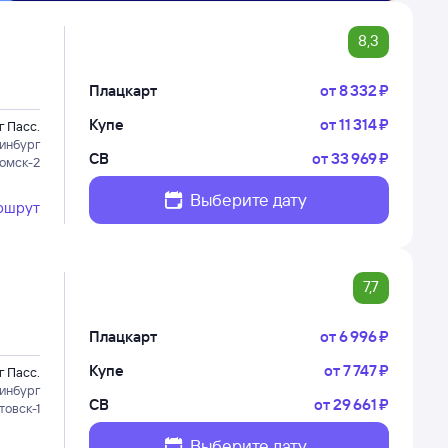
8,3
Плацкарт
от
8 ⁠332 ⁠₽
Купе
от
11 ⁠314 ⁠₽
г Пасс.
инбург
СВ
от
33 ⁠969 ⁠₽
Томск-2
Выберите дату
ршрут
7,7
Плацкарт
от
6 ⁠996 ⁠₽
Купе
от
7 ⁠747 ⁠₽
г Пасс.
инбург
СВ
от
29 ⁠661 ⁠₽
товск-1
Выберите дату