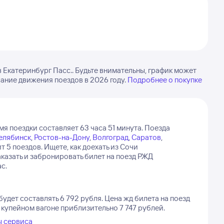
 Екатеринбург Пасс.. Будьте внимательны, график может
сание движения поездов в 2026 году.
Подробнее о покупке
мя поездки составляет 63 часа 51 минута.
Поезда
елябинск
,
Ростов-на-Дону
,
Волгоград
,
Саратов
,
т 5 поездов.
Ищете, как доехать из Сочи
азать и забронировать билет на поезд РЖД
с.
будет составлять 6 792 рубля.
Цена жд билета на поезд
 купейном вагоне приблизительно 7 747 рублей.
ы сервиса