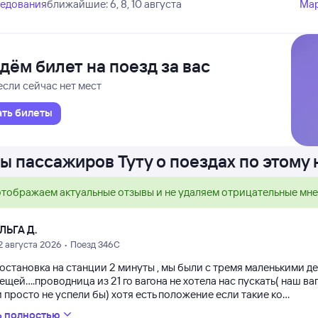
ледования
ближайшие: 6, 8, 10 августа
Ма
дём билет на поезд за вас
если сейчас нет мест
ать билеты
ы пассажиров Туту о поездах по этому
тображаем актуальные отзывы и не удаляем отрицательные мн
ЛЬГА Д.
2 августа 2026 • Поезд 346С
 остановка на станции 2 минуты , мы были с тремя маленькими д
ещей....проводница из 21 го вагона не хотела нас пускать( наш в
просто не успели бы) хотя есть положение если такие ко...
ь полностью