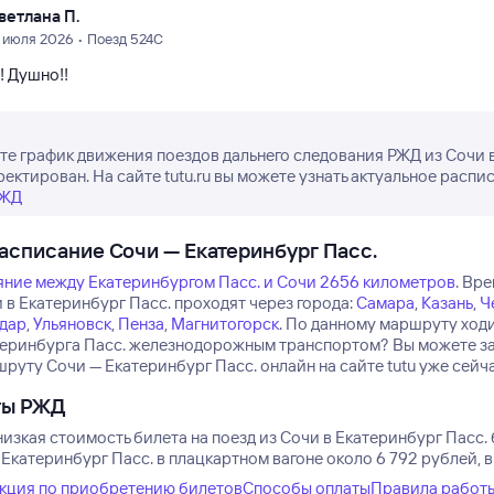
ветлана П.
1 июля 2026 • Поезд 524С
! Душно!!
е график движения поездов дальнего следования РЖД из Сочи в
ректирован. На сайте tutu.ru вы можете узнать актуальное распи
РЖД
асписание Сочи — Екатеринбург Пасс.
яние между Екатеринбургом Пасс. и Сочи 2656 километров
.
Вре
 в Екатеринбург Пасс. проходят через города:
Самара
,
Казань
,
Ч
дар
,
Ульяновск
,
Пенза
,
Магнитогорск
.
По данному маршруту ходи
теринбурга Пасс. железнодорожным транспортом? Вы можете зак
руту Сочи — Екатеринбург Пасс. онлайн на сайте tutu уже сейча
ты РЖД
изкая стоимость билета на поезд из Сочи в Екатеринбург Пасс. 
Екатеринбург Пасс. в плацкартном вагоне около 6 792 рублей, в
кция по приобретению билетов
Способы оплаты
Правила работ