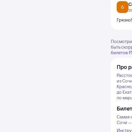
С
6
3
Грязно!
Посмотрит
быть скор
билетов 
Про р
Рассто
из Сочи
Красно
до Ека
по марш
Биле
Самая н
Сочи — 
Инстру