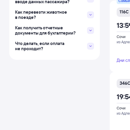
Самый
вводе данных пассажира?
116С
Как перевезти животное
в поезде?
13:5
Как получить отчетные
документы для бухгалтерии?
Сочи
из Адл
Что делать, если оплата
не проходит?
Дни с
346
19:5
Сочи
из Адл