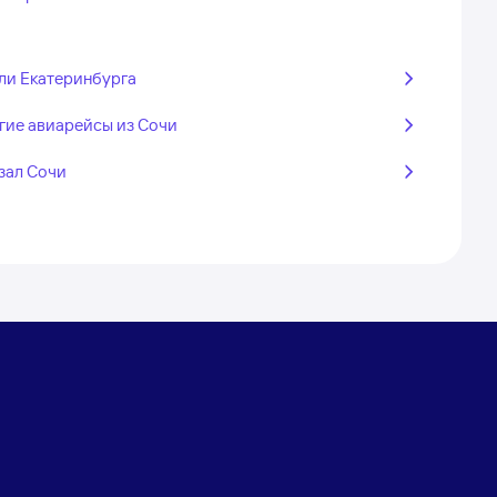
ли Екатеринбурга
гие авиарейсы из Сочи
зал Сочи