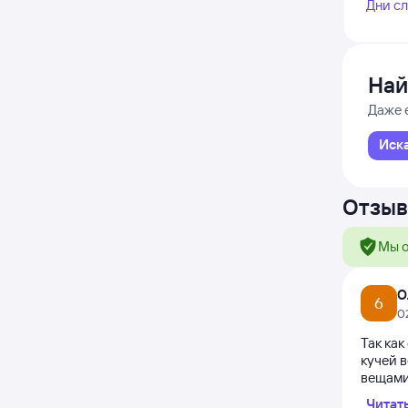
Дни с
Най
Даже 
Иск
Отзыв
Мы о
О
6
0
Так как
кучей в
вещами 
Читат