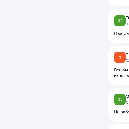
Г
10
0
В вагон
П
4
0
Всё бы 
надо дв
М
10
0
Не раб