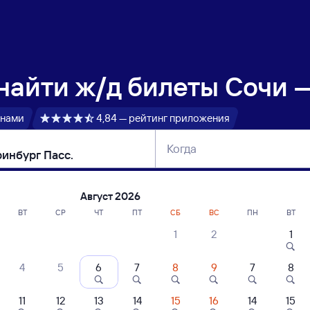
 найти
ж/д билеты Сочи —
 нами
4,84 — рейтинг приложения
Когда
тербург
Москва
Сегодня
Завтра
Август 2026
ВТ
СР
ЧТ
ПТ
СБ
ВС
ПН
ВТ
1
2
1
сание поездов Сочи — Екатеринбург Па
4
5
6
7
8
9
7
8
ние поездов Екатеринбург Пасс. — Сочи
дажа билетов на 3 ноября. Отправление и прибытие по местному времени
11
12
13
14
15
16
14
15