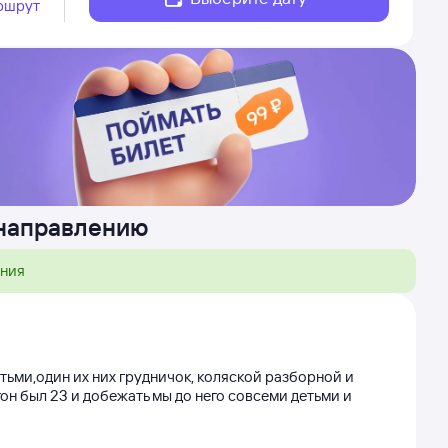
ршрут
 направлению
ения
етьми,один их них грудничок, коляской разборной и
агон был 23 и добежать мы до него совсеми детьми и