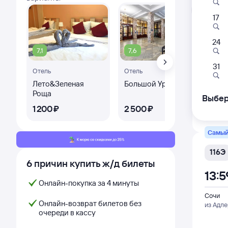
Л
17
24
524С
7,1
7,6
8,
13:
31
Отель
Отель
Лето&Зеленая
Большой Урал
Оте
Сочи
Роща
из Сир
Выбер
1 ⁠200 ⁠₽
2 ⁠500 ⁠₽
10 
Дни с
Самый
116Э
6 причин купить ж/д билеты
13:5
Онлайн-покупка за 4 минуты
Сочи
Онлайн-возврат билетов без
из Адл
очереди в кассу