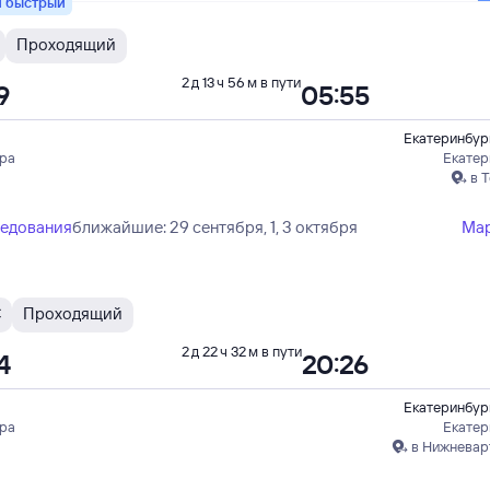
 быстрый
Проходящий
2 д 13 ч 56 м в пути
9
05:55
Екатеринбур
ера
Екатер
в 
ледования
ближайшие: 29 сентября, 1, 3 октября
Ма
С
Проходящий
2 д 22 ч 32 м в пути
4
20:26
Екатеринбур
ера
Екатер
в Нижневар