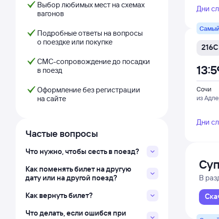
Выбор любимых мест на схемах
Дни с
вагонов
Самый
Подробные ответы на вопросы
о поездке или покупке
216С
СМС-сопровождение до посадки
13:5
в поезд
Оформление без регистрации
Сочи
на сайте
из Адл
Дни с
Частые вопросы
Что нужно, чтобы сесть в поезд?
Суп
Как поменять билет на другую
дату или на другой поезд?
В раз
Как вернуть билет?
Ска
Что делать, если ошибся при