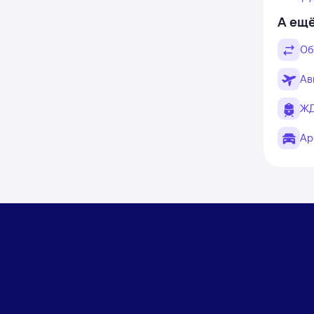
А ещё
Об
Ав
ЖД
Ар