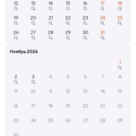
12
13
14
15
16
17
18
Найдём билет на поезд за вас
19
20
21
22
23
24
25
Даже если сейчас нет мест
26
27
28
29
30
31
Искать билеты
Ноябрь 2026
Отели в Лесозаводске
Все
1
Путешественникам нравятся эти варианты
2
3
4
5
6
7
8
9
10
11
12
13
14
15
5,0
16
17
18
19
20
21
22
Отель
Квартира
Кварт
Отель Центральная г.
1-комнатная
Уютна
23
24
25
26
27
28
29
Лесозаводск
Квартира
центр
Кешбэк 142
30