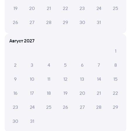
Инструкция по приобретению билетов
19
20
21
22
23
24
25
Способы оплаты
Правила работы сервиса
А ещё здесь можно найти
26
27
28
29
30
31
Обратные билеты из Смоляниново в Ружино
Август 2027
Отели Лесозаводска
1
Билеты на поезд Лесозаводск
2
3
4
5
6
7
8
9
10
11
12
13
14
15
16
17
18
19
20
21
22
23
24
25
26
27
28
29
30
31