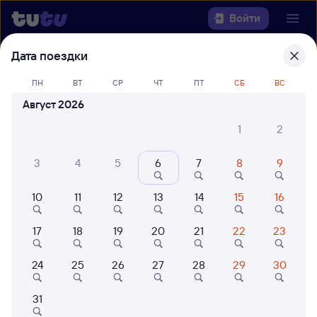
Войти
Дата поездки
Выберите день, чтобы найти
ж/д
билеты Смоляниново — Ружино
ПН
ВТ
СР
ЧТ
ПТ
СБ
ВС
Август 2026
22 года работаем для вас
42 млн путешествуют с на
1
2
Откуда
3
4
5
6
7
8
9
Куда
10
11
12
13
14
15
16
Когда
17
18
19
20
21
22
23
Кто едет
24
25
26
27
28
29
30
Найти поезда
31