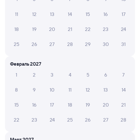
425У
Проходящий
8,4
14 ч 17 м в пути
11
12
13
14
15
16
17
22:46
12:03
18
19
20
21
22
23
24
Смоленск Центральный
Черняховск
Смоленск
в Калининград Пасс Южный
из Челябинска
25
26
27
28
29
30
31
Дни следования
ближайшие: 8, 15, 22 августа
Маршрут
Февраль 2027
Плацкарт
Купе
от
3 ⁠231 ⁠₽
от
5 ⁠792 ⁠₽
1
2
3
4
5
6
7
Выберите дату
8
9
10
11
12
13
14
15
16
17
18
19
20
21
Найдём билет на поезд за вас
Даже если сейчас нет мест
22
23
24
25
26
27
28
Искать билеты
Март 2027