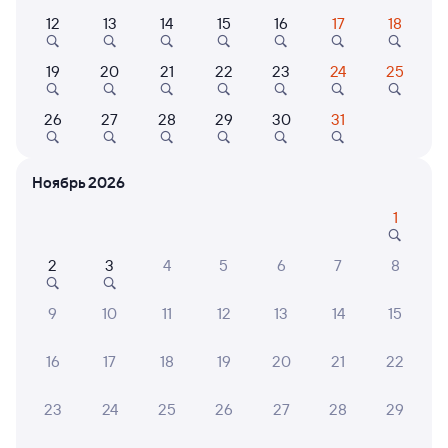
12
13
14
15
16
17
18
Выберите дату
19
20
21
22
23
24
25
360С
Проходящий
8,3
26
27
28
29
30
31
15 ч в пути
17:08
07:08
Ноябрь 2026
Смоленск Центральный
Черняховск
Смоленск
в Калининград Пасс Южный
1
из Адлера
2
3
4
5
6
7
8
Дни следования
ближайшие: 6, 7, 8 августа
Маршрут
9
10
11
12
13
14
15
Плацкарт
Купе
от
3 ⁠340 ⁠₽
от
4 ⁠885 ⁠₽
16
17
18
19
20
21
22
Выберите дату
23
24
25
26
27
28
29
147Ч
Проходящий
7,9