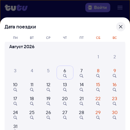
Войти
Дата поездки
Выберите день, чтобы найти
ж/д
билеты Смоленск Центральный —
ПН
ВТ
СР
ЧТ
ПТ
СБ
ВС
Черняховск
Август 2026
22 года работаем для вас
42 млн путешествуют с на
1
2
Откуда
3
4
5
6
7
8
9
Куда
10
11
12
13
14
15
16
Когда
17
18
19
20
21
22
23
Кто едет
24
25
26
27
28
29
30
Найти поезда
31