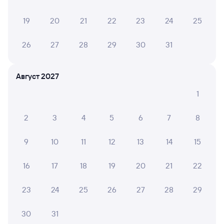
6 причин купить ж/д билеты
19
20
21
22
23
24
25
Онлайн-покупка за 4 минуты
26
27
28
29
30
31
Онлайн-возврат билетов без очереди в кассу
Август 2027
Выбор любимых мест на схемах вагонов
1
Подробные ответы на вопросы о поездке или
покупке
2
3
4
5
6
7
8
СМС-сопровождение до посадки в поезд
9
10
11
12
13
14
15
Оформление без регистрации на сайте
16
17
18
19
20
21
22
Частые вопросы
23
24
25
26
27
28
29
Что нужно, чтобы сесть в поезд?
30
31
Как поменять билет на другую дату или