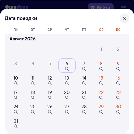
Войти
Дата поездки
Выберите день, чтобы найти
ж/д
ПН
ВТ
СР
ЧТ
ПТ
СБ
ВС
билеты Слава — Поронайск
Август 2026
22 года работаем для вас
42 млн путешествуют с на
1
2
Откуда
3
4
5
6
7
8
9
Куда
10
11
12
13
14
15
16
Когда
17
18
19
20
21
22
23
Кто едет
24
25
26
27
28
29
30
31
Найти поезда