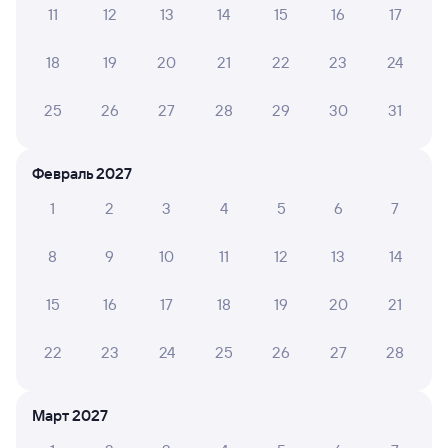
11
12
13
14
15
16
17
Инструкция по приобретению билетов
Способы оплаты
Правила работы сервиса
18
19
20
21
22
23
24
А ещё здесь можно найти
25
26
27
28
29
30
31
Обратные билеты из Славы в Поронайск
Отели Поронайска
Февраль 2027
1
2
3
4
5
6
7
ЖД билеты Поронайск
8
9
10
11
12
13
14
15
16
17
18
19
20
21
22
23
24
25
26
27
28
Март 2027