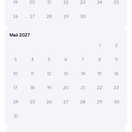
СМС-сопровождение до посадки в поезд
19
20
21
22
23
24
25
Оформление без регистрации на сайте
26
27
28
29
30
Частые вопросы
Май 2027
Что нужно, чтобы сесть в поезд?
1
2
Как поменять билет на другую дату или
3
4
5
6
7
8
9
на другой поезд?
Как вернуть билет?
10
11
12
13
14
15
16
Что делать, если ошибся при вводе данных
пассажира?
17
18
19
20
21
22
23
Как перевезти животное в поезде?
24
25
26
27
28
29
30
Как получить отчетные документы для
бухгалтерии?
31
Что делать, если оплата не проходит?