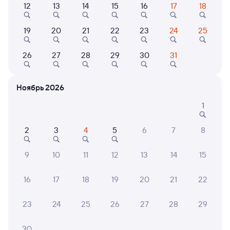
12
13
14
15
16
17
18
Выберите дату
19
20
21
22
23
24
25
Найдём билет на поезд за вас
26
27
28
29
30
31
Даже если сейчас нет мест
Ноябрь 2026
Искать билеты
1
Отели в Екатеринбурге
Все
2
3
4
5
6
7
8
Путешественникам нравятся эти варианты
9
10
11
12
13
14
15
16
17
18
19
20
21
22
7,1
7,9
7,9
23
24
25
26
27
28
29
Отель
Мини-отель
Лето&Зеленая Роща
Апартаменты Mini в
Цент
30