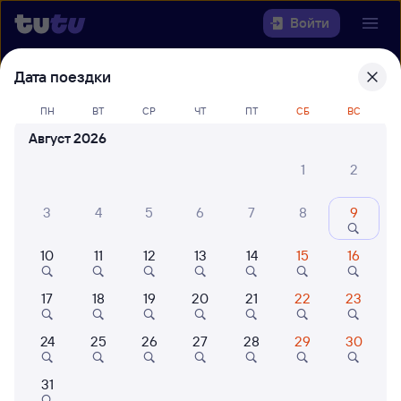
Войти
Дата поездки
Выберите день, чтобы найти
ж/д
билеты Симферополь —
ПН
ВТ
СР
ЧТ
ПТ
СБ
ВС
Севастополь
Август 2026
Откуда
1
2
Куда
3
4
5
6
7
8
9
10
11
12
13
14
15
16
Когда
17
18
19
20
21
22
23
Кто едет
24
25
26
27
28
29
30
Найти поезда
31