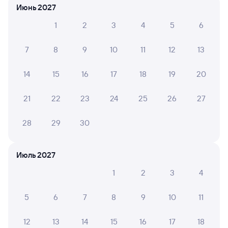
Июнь 2027
Оформление без регистрации на сайте
1
2
3
4
5
6
7
8
9
10
11
12
13
Частые вопросы
Что нужно, чтобы сесть в поезд?
14
15
16
17
18
19
20
Как поменять билет на другую дату или
на другой поезд?
21
22
23
24
25
26
27
Как вернуть билет?
28
29
30
Что делать, если ошибся при вводе данных
пассажира?
Июль 2027
Как перевезти животное в поезде?
1
2
3
4
Как получить отчетные документы для
бухгалтерии?
5
6
7
8
9
10
11
Что делать, если оплата не проходит?
12
13
14
15
16
17
18