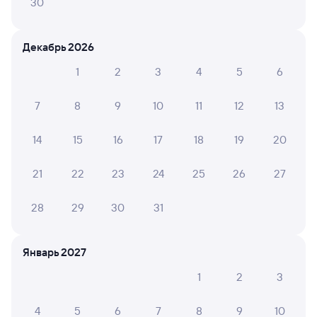
30
Отели в Севастополе
Все
Декабрь 2026
Путешественникам нравятся эти варианты
1
2
3
4
5
6
7
8
9
10
11
12
13
14
15
16
17
18
19
20
10
8,9
Турбаза
Отель
Отель
21
22
23
24
25
26
27
ТРОПЫ.Батилиман
Новый Херсонес
Госте
Парк
28
29
30
31
13 ⁠800 ⁠₽
11 ⁠900 ⁠₽
3 ⁠600
Январь 2027
Отзывы пассажиров Туту о поездах
1
2
3
по этому направлению
4
5
6
7
8
9
10