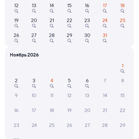
12
13
14
15
16
17
18
Самый быстрый
092М
Таврия
Проходящий
8,7
19
20
21
22
23
24
25
1 ч 32 м в пути
09:43
11:15
26
27
28
29
30
31
Симферополь
Севастополь
из Москвы Казанской
Ноябрь 2026
Дни следования
ближайшие: 9, 10, 11 августа
Маршрут
1
Плацкарт
Купе
СВ
2
3
4
5
6
7
8
от
1 ⁠507 ⁠₽
от
1 ⁠984 ⁠₽
от
5 ⁠466 ⁠₽
9
10
11
12
13
14
15
Выберите дату
16
17
18
19
20
21
22
Найдём билет на поезд за вас
Даже если сейчас нет мест
23
24
25
26
27
28
29
Искать билеты