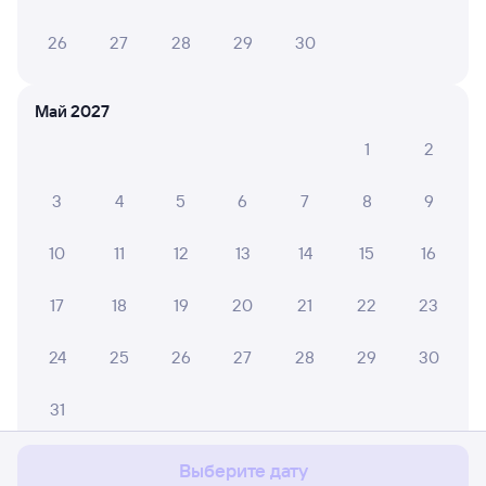
26
27
28
29
30
Май 2027
1
2
3
4
5
6
7
8
9
10
11
12
13
14
15
16
17
18
19
20
21
22
23
24
25
26
27
28
29
30
Мы используем cookies для более удобной работы
с сайтом.
Подробнее
31
Соглашаюсь
Выберите дату
Июнь 2027