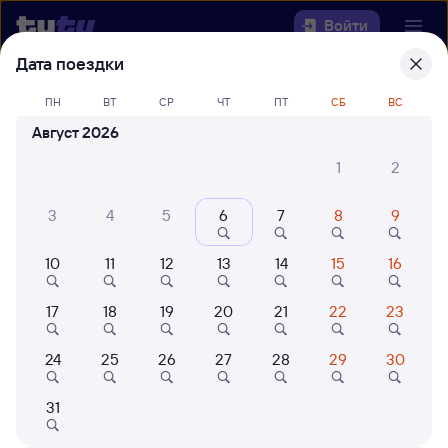
Войти
Дата поездки
Выберите день, чтобы найти
ж/д
ПН
ВТ
СР
ЧТ
ПТ
СБ
ВС
билеты Шуя — Нерехта
Август 2026
22 года работаем для вас
42 млн путешествуют с на
1
2
Откуда
3
4
5
6
7
8
9
Куда
10
11
12
13
14
15
16
Когда
17
18
19
20
21
22
23
Кто едет
24
25
26
27
28
29
30
Найти поезда
31