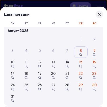
Войти
Дата поездки
Выберите день, чтобы найти
ж/д
ПН
ВТ
СР
ЧТ
ПТ
СБ
ВС
билеты Шуя — Мста
Август 2026
Откуда
1
2
Куда
3
4
5
6
7
8
9
10
11
12
13
14
15
16
Когда
17
18
19
20
21
22
23
Кто едет
24
25
26
27
28
29
30
Найти поезда
31