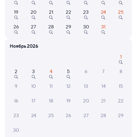
Выбор любимых мест на схемах вагонов
19
20
21
22
23
24
25
Подробные ответы на вопросы о поездке или
покупке
26
27
28
29
30
31
СМС-сопровождение до посадки в поезд
Ноябрь 2026
Оформление без регистрации на сайте
1
Частые вопросы
2
3
4
5
6
7
8
Что нужно, чтобы сесть в поезд?
9
10
11
12
13
14
15
Как поменять билет на другую дату или
на другой поезд?
16
17
18
19
20
21
22
Как вернуть билет?
23
24
25
26
27
28
29
Что делать, если ошибся при вводе данных
пассажира?
30
Как перевезти животное в поезде?