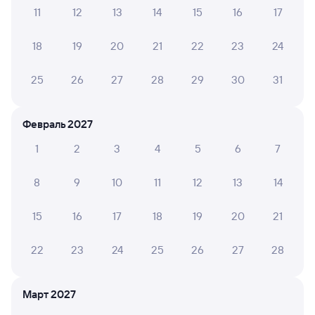
11
12
13
14
15
16
17
Узнайте актуальное расписание пассажирских поездов
18
19
20
21
22
23
24
РЖД из Шумихи в Томск-1. Имейте в виду, возможны
изменения в расписании. На сайте Туту вы видите
25
26
27
28
29
30
31
актуальное расписание движения поездов в 2026 году.
Подробнее о покупке билетов РЖД
Февраль 2027
Про расписание Шумиха — Томск-1
1
2
3
4
5
6
7
Между городами ходит 0 поездов.
Билеты РЖД
8
9
10
11
12
13
14
Инструкция по приобретению билетов
15
16
17
18
19
20
21
Способы оплаты
Правила работы сервиса
А ещё здесь можно найти
22
23
24
25
26
27
28
Обратные билеты из Шумихи в Томск-1
Март 2027
Отели Томска