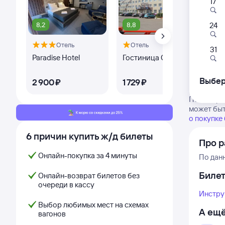
17
8,2
8,8
7,
24
Отель
Отель
31
Paradise Hotel
Гостиница Спутник
Сп
Выбер
2 ⁠900 ⁠₽
1 ⁠729 ⁠₽
2 ⁠
Посмотрит
может быт
о покупке
6 причин купить ж/д билеты
Про р
Онлайн-покупка за 4 минуты
По дан
Биле
Онлайн-возврат билетов без
очереди в кассу
Инстру
Выбор любимых мест на схемах
А ещё
вагонов