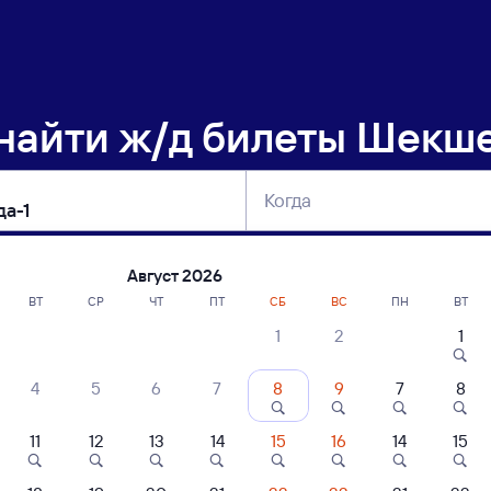
 найти
ж/д билеты Шекше
Когда
тербург
Москва
Сегодня
Завтра
Август 2026
ВТ
СР
ЧТ
ПТ
СБ
ВС
ПН
ВТ
1
2
1
сание поездов Шекшема — Вологда-1
4
5
6
7
8
9
7
8
11
12
13
14
15
16
14
15