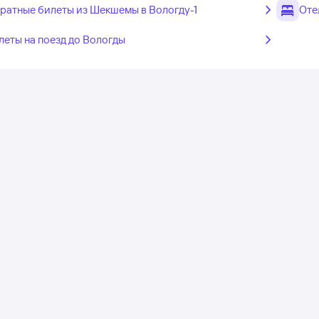
ратные билеты из Шекшемы в Вологду-1
Оте
леты на поезд до Вологды