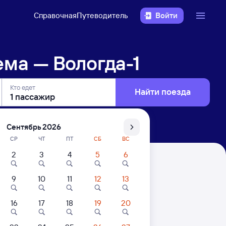
Справочная
Путеводитель
Войти
ма — Вологда-1
Кто едет
Найти поезда
Сентябрь 2026
СР
ЧТ
ПТ
СБ
ВС
2
3
4
5
6
9
10
11
12
13
16
17
18
19
20