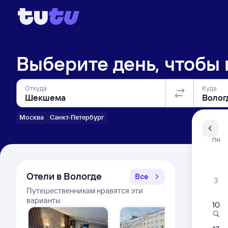
Выберите день, чтобы
Откуда
Куда
Москва
Санкт-Петербург
Санкт-Пе
ПН
Распи
Отели в Вологде
Все
3
Путешественникам нравятся эти
варианты
10