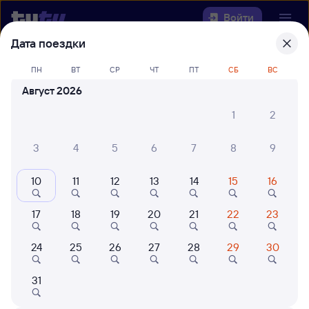
Войти
Дата поездки
Выберите день, чтобы найти
ж/д
ПН
ВТ
СР
ЧТ
ПТ
СБ
ВС
билеты Шеберта — Лена
Август 2026
Откуда
1
2
Куда
3
4
5
6
7
8
9
10
11
12
13
14
15
16
Когда
17
18
19
20
21
22
23
Кто едет
24
25
26
27
28
29
30
Найти поезда
31