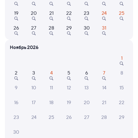
7,8
7,8
10
19
20
21
22
23
24
25
Отель
Отель
Кварт
Отель Глория
Отель Флагман
Квар
26
27
28
29
30
31
Одна
6 ⁠330 ⁠₽
5 ⁠738 ⁠₽
2 ⁠090
Ноябрь 2026
1
6 причин купить ж/д билеты
2
3
4
5
6
7
8
Онлайн-покупка за 4 минуты
9
10
11
12
13
14
15
Онлайн-возврат билетов без очереди в кассу
16
17
18
19
20
21
22
Выбор любимых мест на схемах вагонов
23
24
25
26
27
28
29
Подробные ответы на вопросы о поездке или
покупке
30
СМС-сопровождение до посадки в поезд