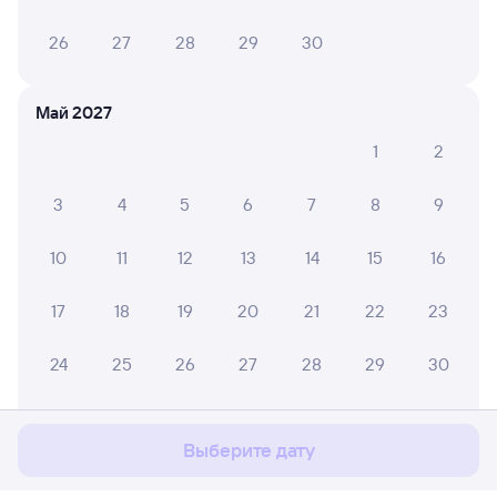
26
27
28
29
30
Май 2027
1
2
3
4
5
6
7
8
9
10
11
12
13
14
15
16
17
18
19
20
21
22
23
Мы используем cookies для более удобной работы
24
25
26
27
28
29
30
с сайтом.
Подробнее
31
Соглашаюсь
Выберите дату
Июнь 2027