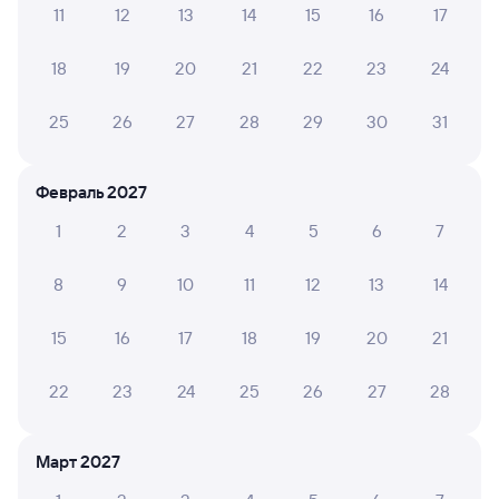
11
12
13
14
15
16
17
А ещё здесь можно найти
18
19
20
21
22
23
24
Обратные билеты из Шали в Брантовку
Отели
25
26
27
28
29
30
31
Расписание поездов в Октябрьский
Февраль 2027
1
2
3
4
5
6
7
8
9
10
11
12
13
14
15
16
17
18
19
20
21
22
23
24
25
26
27
28
Март 2027