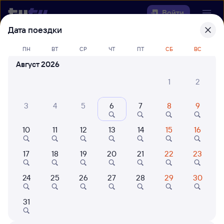
Войти
Дата поездки
Выберите день, чтобы найти
ж/д
ПН
ВТ
СР
ЧТ
ПТ
СБ
ВС
билеты Шаля — Брантовка
Август 2026
22 года работаем для вас
42 млн путешествуют с на
1
2
Откуда
3
4
5
6
7
8
9
Куда
10
11
12
13
14
15
16
Когда
17
18
19
20
21
22
23
Кто едет
24
25
26
27
28
29
30
31
Найти поезда