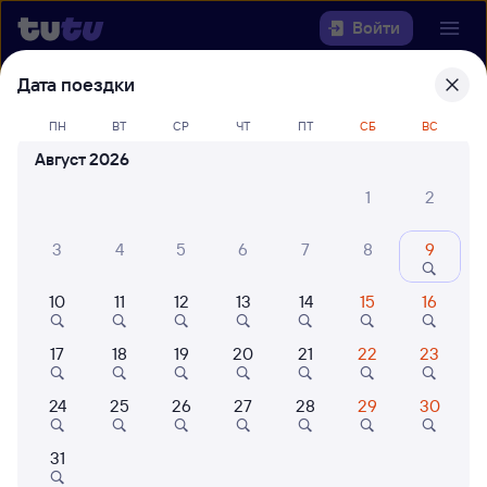
Войти
Дата поездки
Выберите день, чтобы найти
ж/д
билеты Шахунья — Санкт-
ПН
ВТ
СР
ЧТ
ПТ
СБ
ВС
Петербург-Главн.
Август 2026
1
2
Откуда
3
4
5
6
7
8
9
Куда
10
11
12
13
14
15
16
Когда
17
18
19
20
21
22
23
Кто едет
24
25
26
27
28
29
30
Найти поезда
31