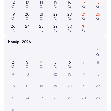
12
13
14
15
16
17
18
19
20
21
22
23
24
25
Найдём билет на поезд за вас
Даже если сейчас нет мест
26
27
28
29
30
31
Искать билеты
Ноябрь 2026
Отели в Санкт-Петербурге
Все
1
Путешественникам нравятся эти варианты
2
3
4
5
6
7
8
9
10
11
12
13
14
15
8,3
8,5
9,2
16
17
18
19
20
21
22
Отель
Отель
Отель
Вало Нетворк
Отель Санкт-
УНО а
23
24
25
26
27
28
29
Петербург
4 ⁠165 ⁠₽
17 ⁠850 ⁠₽
5 ⁠525
30