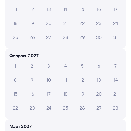
НАТАЛЬЯ З.
11
12
13
14
15
16
17
10
30 июля 2026 • Поезд 146У
Доброе отношение персонала. Отзывчивые. Спасибо.
18
19
20
21
22
23
24
25
26
27
28
29
30
31
ЕЛЕНА В.
2
29 июля 2026 • Поезд 146У
Февраль 2027
Поезд пришёл с задержкой около 4 часов
1
2
3
4
5
6
7
8
9
10
11
12
13
14
Мария Л.
10
28 июля 2026 • Поезд 146У
15
16
17
18
19
20
21
Вагон новый, чистый, есть возможность помыться в
душе,
22
23
24
25
26
27
28
Март 2027
6 причин купить ж/д билеты