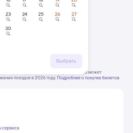
23
24
25
26
27
8,6
30
 маршруту
Квартира
Хостел
От
бытия, либо посмотрите
рт
2-х комнатная
Хостел Rolling
Ап
рт
квартира на улице:
Stones
Со
Лермонтова 343/2
Выбрать
К
2 ⁠835 ⁠₽
937 ⁠₽
3 ⁠
овочный. Обратите внимание, расписание может
жения поездов в 2026 году.
Подробнее о покупке билетов
ы сервиса