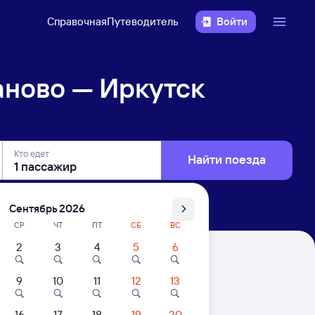
Справочная
Путеводитель
Войти
ново — Иркутск
Кто едет
Найти поезда
Сентябрь 2026
СР
ЧТ
ПТ
СБ
ВС
2
3
4
5
6
Сортировочный
9
10
11
12
13
16
17
18
19
20