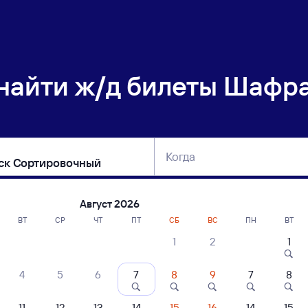
 найти
ж/д билеты Шафра
Когда
тербург
Москва
Сегодня
Завтра
Август 2026
ВТ
СР
ЧТ
ПТ
СБ
ВС
ПН
ВТ
1
2
1
сание поездов Шафраново — Иркутск 
4
5
6
7
8
9
7
8
11
12
13
14
15
16
14
15