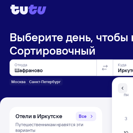
Выберите день, чтобы
Сортировочный
Откуда
Куда
Москва
Санкт-Петербург
Санкт-Пе
ПН
Распи
Отели в Иркутске
Все
3
Путешественникам нравятся эти
варианты
10