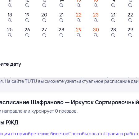
18
19
20
21
22
23
21
22
4
9,5
8,6
25
26
27
28
29
30
28
29
Нет рейсов по этому
ль
Отель
Отель
Измените место отправления или при
ль «Иркутск»
Гостевой Дом
AZIMUT Аэропо
другой транспо
Иркутский Кедр
Отель Иркутск
ите дату
шбэк 153
Кешбэк 210
00 ⁠₽
1 ⁠916 ⁠₽
7 ⁠000 ⁠₽
 график движения рейсов РЖД из Шафраново в Иркутск Сортир
я. На сайте TUTU вы сможете узнать актуальное расписание дви
расписание Шафраново — Иркутск Сортировочный
м направлении курсирует 0 поездов.
ты РЖД
кция по приобретению билетов
Способы оплаты
Правила работ