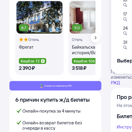
17
8,7
9,0
8,
24
Отель
Отель
Оте
31
Фрегат
Байкальская
Оте
история/Baikal
Story
Выбер
Кешбэк 72
Кешбэк 106
Ке
2 ⁠390 ⁠₽
3 ⁠518 ⁠₽
5 ⁠1
Проверьте
изменитьс
РЖД
Про 
6 причин купить ж/д билеты
На это
Онлайн-покупка за 4 минуты
Биле
Онлайн-возврат билетов без
Инстру
очереди в кассу